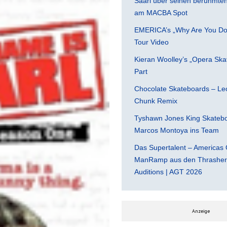
Saari über seinen berühmten 
am MACBA Spot
EMERICA’s „Why Are You Do
Tour Video
Kieran Woolley’s „Opera Ska
Part
Chocolate Skateboards – Leo
Chunk Remix
Tyshawn Jones King Skatebo
Marcos Montoya ins Team
Das Supertalent – Americas 
ManRamp aus den Thrasher 
Auditions | AGT 2026
Anzeige