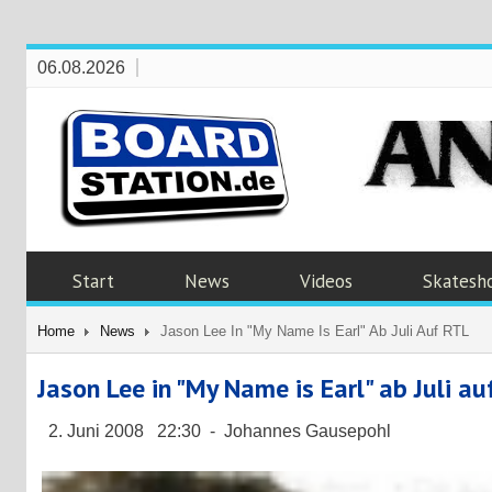
06.08.2026
Start
News
Videos
Skatesh
Home
News
Jason Lee In "My Name Is Earl" Ab Juli Auf RTL
Jason Lee in "My Name is Earl" ab Juli au
2. Juni 2008 22:30 - Johannes Gausepohl