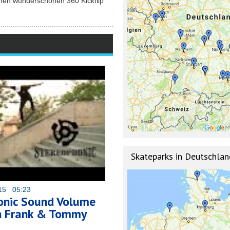
einen wunderschönen 360 Kickflip
Skateparks in Deutschlan
015 05:23
onic Sound Volume
h Frank & Tommy