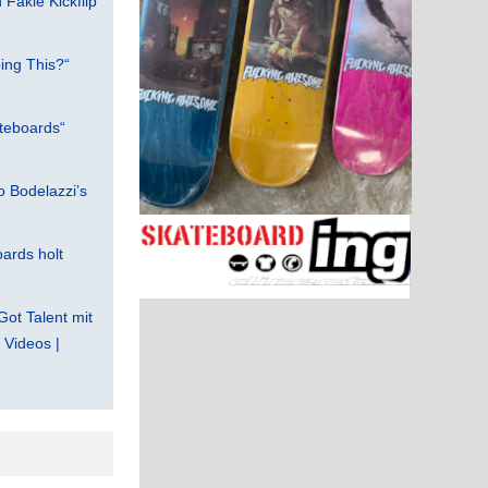
Fakie Kickflip
ing This?“
teboards“
 Bodelazzi’s
ards holt
Got Talent mit
Videos |