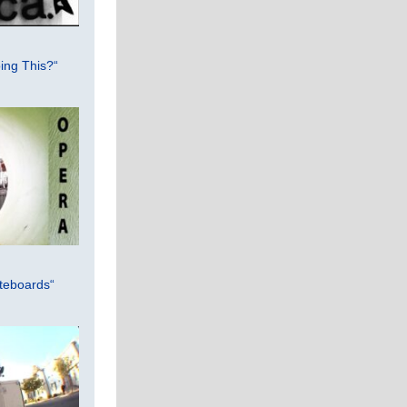
ing This?“
teboards“