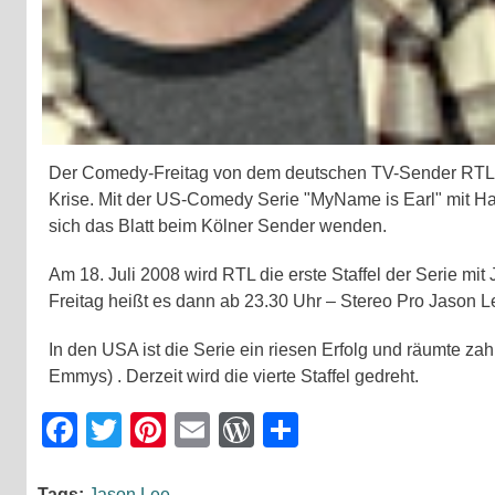
Der Comedy-Freitag von dem deutschen TV-Sender RTLstec
Krise. Mit der US-Comedy Serie "MyName is Earl" mit Hau
sich das Blatt beim Kölner Sender wenden.
Am 18. Juli 2008 wird RTL die erste Staffel der Serie mi
Freitag heißt es dann ab 23.30 Uhr – Stereo Pro Jason Lee
In den USA ist die Serie ein riesen Erfolg und räumte zah
Emmys) . Derzeit wird die vierte Staffel gedreht.
Facebook
Twitter
Pinterest
Email
WordPress
Teilen
Tags:
Jason Lee
,