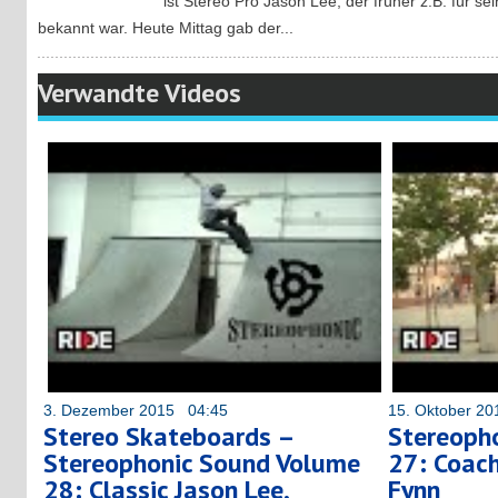
ist Stereo Pro Jason Lee, der früher z.B. für s
bekannt war. Heute Mittag gab der...
Verwandte Videos
3. Dezember 2015 04:45
15. Oktober 2
Stereo Skateboards –
Stereoph
Stereophonic Sound Volume
27: Coac
28: Classic Jason Lee,
Fynn