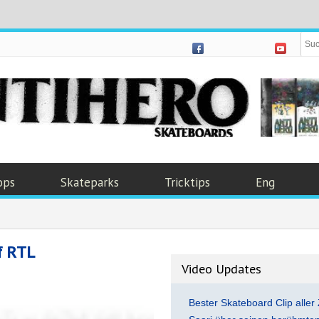
ops
Skateparks
Tricktips
Eng
f RTL
Video Updates
Bester Skateboard Clip aller 