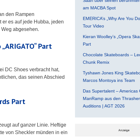
Saari über seinen berühmten 
am MACBA Spot
n an den Rampen
EMERICA’s „Why Are You Do
at er es auf jede Hubba, jeden
Tour Video
em Weg abgesehen.
Kieran Woolley’s „Opera Ska
 „ARIGATO“ Part
Part
Chocolate Skateboards – Leo
Chunk Remix
bei DC Shoes verbracht hat,
Tyshawn Jones King Skatebo
ntlichen, das seinen Abschied
Marcos Montoya ins Team
Das Supertalent – Americas 
ManRamp aus den Thrasher 
rds Part
Auditions | AGT 2026
zeugt auf ganzer Linie. Heftige
Anzeige
itte von Sheckler münden in ein