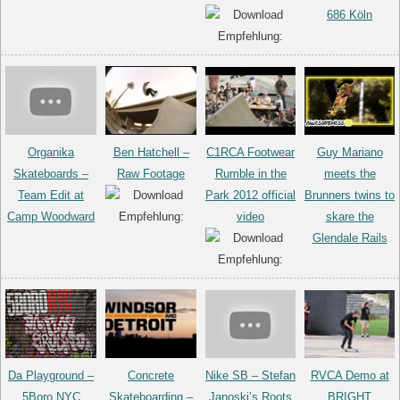
686 Köln
Organika
Ben Hatchell –
C1RCA Footwear
Guy Mariano
Skateboards –
Raw Footage
Rumble in the
meets the
Team Edit at
Park 2012 official
Brunners twins to
Camp Woodward
video
skare the
Glendale Rails
Da Playground –
Concrete
Nike SB – Stefan
RVCA Demo at
5Boro NYC
Skateboarding –
Janoski’s Roots
BRIGHT