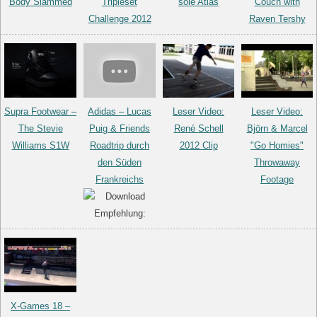
Body Slammed
Tripleset
sole Atlas
Couch with
Challenge 2012
Raven Tershy
Supra Footwear –
Adidas – Lucas
Leser Video:
Leser Video:
The Stevie
Puig & Friends
René Schell
Björn & Marcel
Williams S1W
Roadtrip durch
2012 Clip
"Go Homies"
den Süden
Throwaway
Frankreichs
Footage
X-Games 18 –