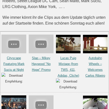
Ribeiro, Street League DC Cam, Sean Malto, Mark Suciu,
LRG Clothing, Axion Mike York, … .
Wie immer könnt ihr die Clips aus dem Update täglich unten
auf der Startseite finden. Eine schönen Sonntag euch allen!
Cityscape
Slap – Mikey
Lucas Puig
Autobahn
Featuring Mark
Haywood "No
Mixtape (from
Wheels –
Suciu at Night
Hope" Promo
TWS, 411,
Welcomes
Adidas, Cliche)
Carlos Ribeiro