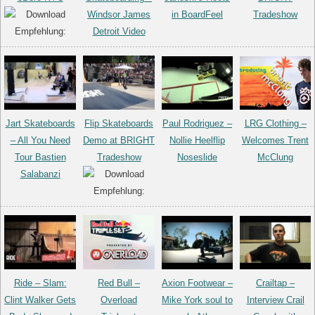
Windsor James
in BoardFeel
Tradeshow
Detroit Video
Jart Skateboards
Flip Skateboards
Paul Rodriguez –
LRG Clothing –
– All You Need
Demo at BRIGHT
Nollie Heelflip
Welcomes Trent
Tour Bastien
Tradeshow
Noseslide
McClung
Salabanzi
Ride – Slam:
Red Bull –
Axion Footwear –
Crailtap –
Clint Walker Gets
Overload
Mike York soul to
Interview Crail