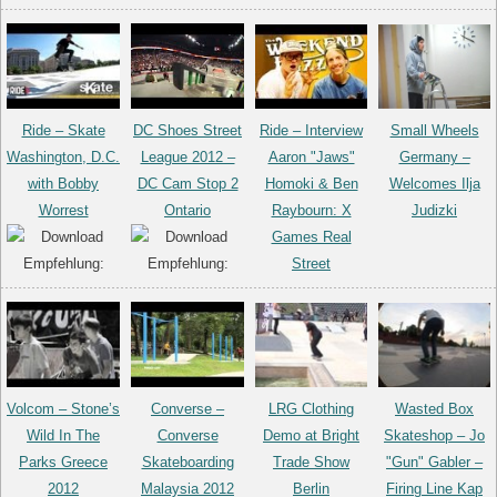
Ride – Skate
DC Shoes Street
Ride – Interview
Small Wheels
Washington, D.C.
League 2012 –
Aaron "Jaws"
Germany –
with Bobby
DC Cam Stop 2
Homoki & Ben
Welcomes Ilja
Worrest
Ontario
Raybourn: X
Judizki
Games Real
Street
Volcom – Stone’s
Converse –
LRG Clothing
Wasted Box
Wild In The
Converse
Demo at Bright
Skateshop – Jo
Parks Greece
Skateboarding
Trade Show
"Gun" Gabler –
2012
Malaysia 2012
Berlin
Firing Line Kap