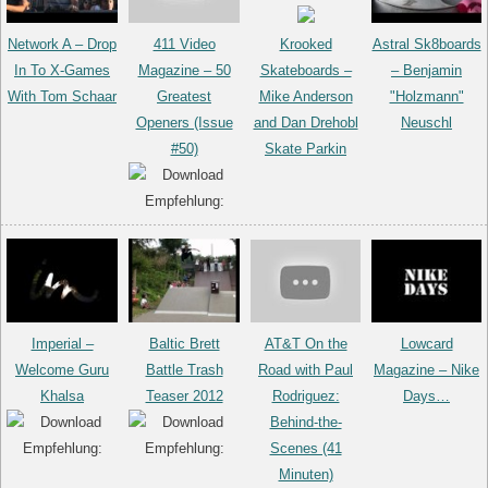
Network A – Drop
411 Video
Astral Sk8boards
Krooked
In To X-Games
Magazine – 50
– Benjamin
Skateboards –
With Tom Schaar
Greatest
"Holzmann"
Mike Anderson
Openers (Issue
Neuschl
and Dan Drehobl
#50)
Skate Parkin
Imperial –
Baltic Brett
AT&T On the
Lowcard
Welcome Guru
Battle Trash
Road with Paul
Magazine – Nike
Khalsa
Teaser 2012
Rodriguez:
Days…
Behind-the-
Scenes (41
Minuten)