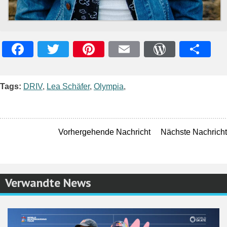
Facebook
Twitter
Pinterest
Email
WordPres
Teile
Tags:
DRIV
,
Lea Schäfer
,
Olympia
,
Vorhergehende Nachricht
Nächste Nachricht
Verwandte News