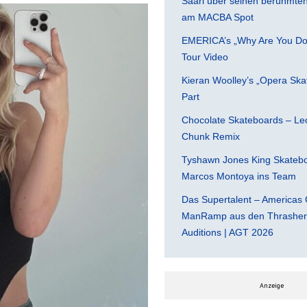
Saari über seinen berühmten 
am MACBA Spot
EMERICA’s „Why Are You Do
Tour Video
Kieran Woolley’s „Opera Ska
Part
Chocolate Skateboards – Leo
Chunk Remix
Tyshawn Jones King Skatebo
Marcos Montoya ins Team
Das Supertalent – Americas 
ManRamp aus den Thrasher 
Auditions | AGT 2026
Anzeige