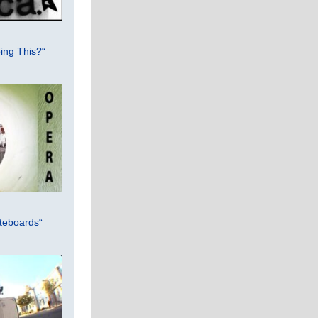
ing This?“
teboards“