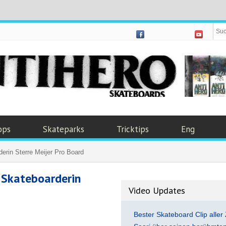
ops
Skateparks
Tricktips
Eng
rin Sterre Meijer Pro Board
 Skateboarderin
Video Updates
Bester Skateboard Clip aller 