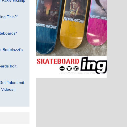
Fakie Kickflip
ing This?“
teboards“
 Bodelazzi’s
ards holt
Got Talent mit
Videos |