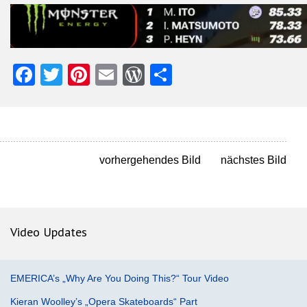
Facebook
Twitter
Pinterest
Email
WordPress
Teilen
vorhergehendes Bild
nächstes Bild
Video Updates
EMERICA’s „Why Are You Doing This?“ Tour Video
Kieran Woolley’s „Opera Skateboards“ Part