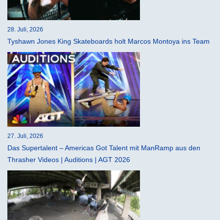
28. Juli, 2026
Tyshawn Jones King Skateboards holt Marcos Montoya ins Team
27. Juli, 2026
Das Supertalent – Americas Got Talent mit ManRamp aus den
Thrasher Videos | Auditions | AGT 2026