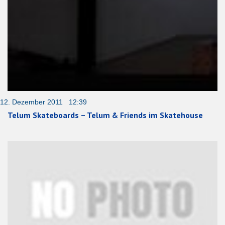
12. Dezember 2011 12:39
Telum Skateboards – Telum & Friends im Skatehouse