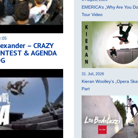
EMERICA’s „Why Are You Do
Tour Video
8:05
lexander – CRAZY
ONTEST & AGENDA
OG
31. Juli, 2026
Kieran Woolley’s „Opera Ska
Part