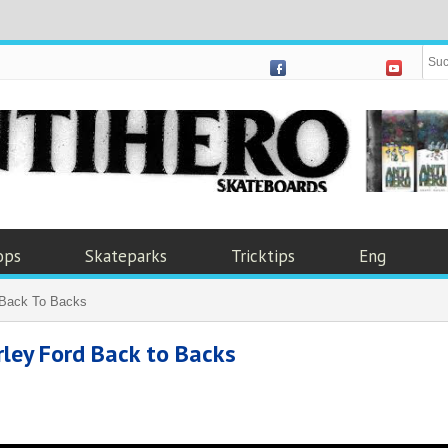
ops
Skateparks
Tricktips
Eng
 Back To Backs
rley Ford Back to Backs