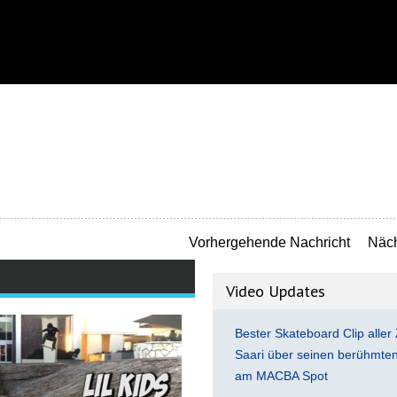
Vorhergehende Nachricht
Näch
Video Updates
Bester Skateboard Clip aller 
Saari über seinen berühmten 
am MACBA Spot