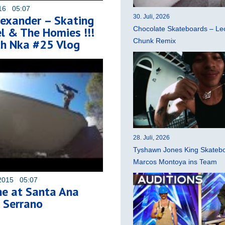
016 05:07
lexander – Skating
30. Juli, 2026
l & The Homies !!!
Chocolate Skateboards – Leo
th Nka #25 Vlog
Chunk Remix
28. Juli, 2026
Tyshawn Jones King Skatebo
Marcos Montoya ins Team
2015 05:07
ne at Santa Ana
 Serrano