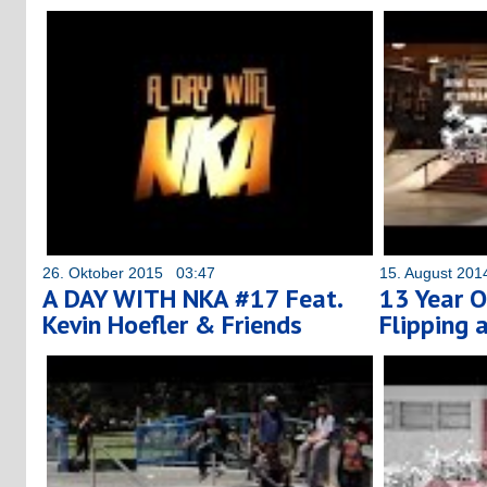
26. Oktober 2015 03:47
15. August 20
A DAY WITH NKA #17 Feat.
13 Year O
Kevin Hoefler & Friends
Flipping 