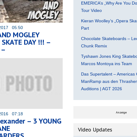
EMERICA’s „Why Are You Do
Tour Video
Kieran Woolley’s „Opera Ska
2017 05:50
Part
 AND MOGLEY
Chocolate Skateboards – Leo
SKATE DAY !!! –
Chunk Remix
 –
Tyshawn Jones King Skatebo
Marcos Montoya ins Team
Das Supertalent – Americas 
ManRamp aus den Thrasher 
Auditions | AGT 2026
Anzeige
2016 07:18
Alexander – 3 YOUNG
ANE
Video Updates
ARDERS