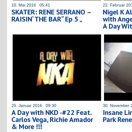
10. Mai 2016 05:41
22. Februar 2
SKATER: RENE SERRANO –
Nigel K A
RAISIN‘ THE BAR“ Ep 5 „
with Ange
A Day Wi
25. Januar 2016 09:30
30. November 
A Day with NKD -#22 Feat.
Insane Li
Carlos Vega, Richie Amador
Park Rene
& More !!!