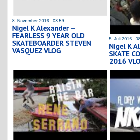
8. November 2016 03:59
Nigel K Alexander –
FEARLESS 9 YEAR OLD
5. Juli 2016 0
SKATEBOARDER STEVEN
Nigel K A
VASQUEZ VLOG
SKATE C
2016 VL