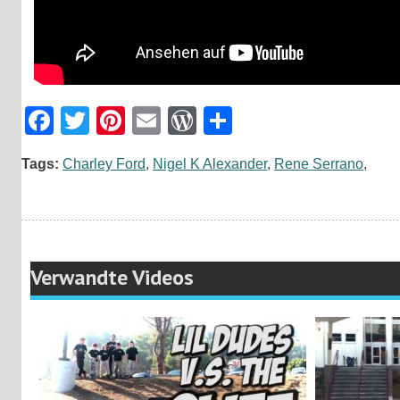
Facebook
Twitter
Pinterest
Email
WordPress
Teilen
Tags:
Charley Ford
,
Nigel K Alexander
,
Rene Serrano
,
Verwandte Videos