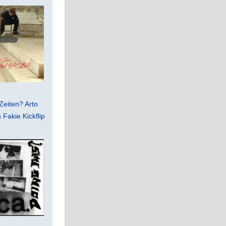
Zeiten? Arto
Fakie Kickflip