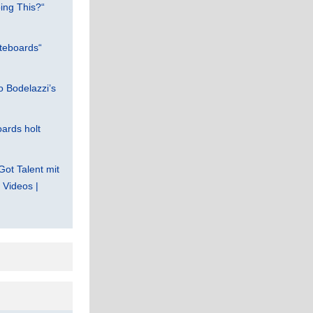
ing This?“
teboards“
 Bodelazzi’s
ards holt
Got Talent mit
Videos |