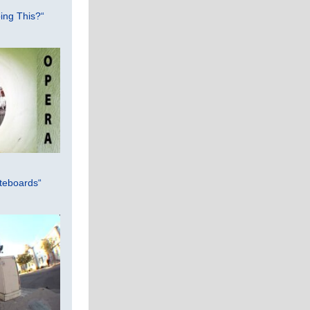
ing This?“
teboards“