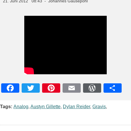
21. Juni 2012 08:43 - Johannes Gausepohl
Facebook
Twitter
Pinterest
Email
WordPres
Teile
Tags:
Analog
,
Austyn Gillette
,
Dylan Reider
,
Gravis
,