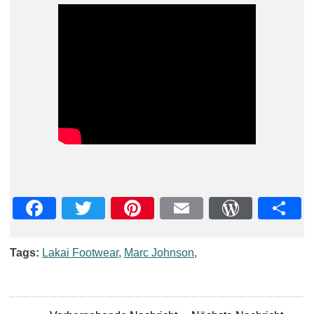
Facebook
Twitter
Pinterest
Email
WordPre
Teil
Tags:
Lakai Footwear
,
Marc Johnson
,