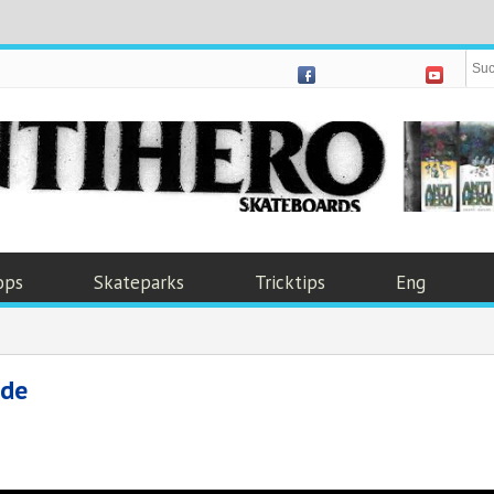
ops
Skateparks
Tricktips
Eng
ide