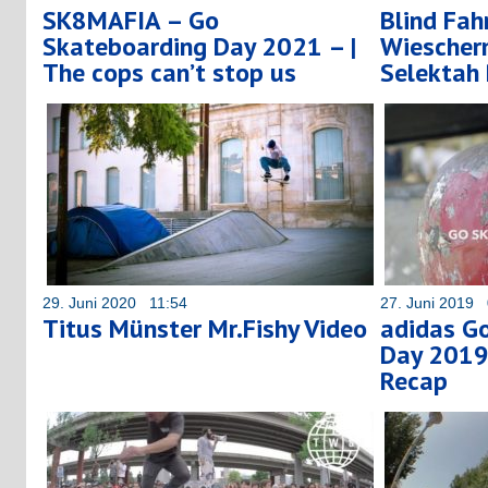
SK8MAFIA – Go
Blind Fah
Skateboarding Day 2021 – |
Wiescher
The cops can’t stop us
Selektah 
29. Juni 2020 11:54
27. Juni 2019 
Titus Münster Mr.Fishy Video
adidas G
Day 2019
Recap