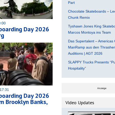
Part
Chocolate Skateboards – Leo
Chunk Remix
0:00
Tyshawn Jones King Skatebo
boarding Day 2026
Marcos Montoya ins Team
rg
Das Supertalent – Americas 
ManRamp aus den Thrasher 
Auditions | AGT 2026
SLAPPY Trucks Presents “Pu
Hospitality”
Anzeige
17:31
boarding Day 2026
m Brooklyn Banks,
Video Updates