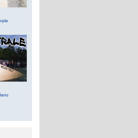
rple
lano