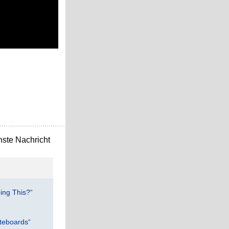
ste Nachricht
ing This?“
teboards“