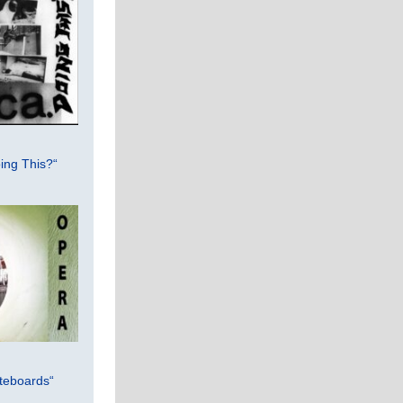
ing This?“
teboards“