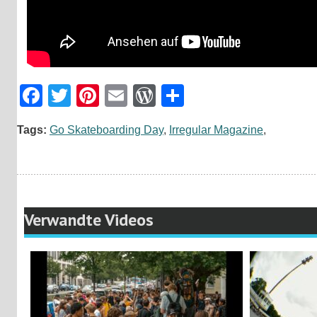
Facebook
Twitter
Pinterest
Email
WordPress
Teilen
Tags:
Go Skateboarding Day
,
Irregular Magazine
,
Verwandte Videos