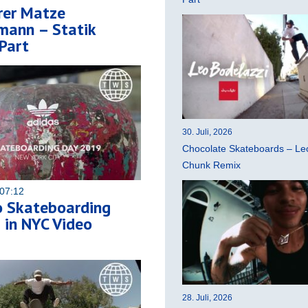
rer Matze
mann – Statik
Part
30. Juli, 2026
Chocolate Skateboards – Leo
Chunk Remix
07:12
o Skateboarding
 in NYC Video
28. Juli, 2026