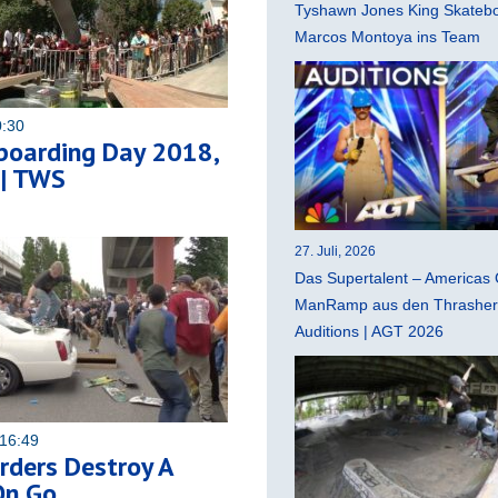
Tyshawn Jones King Skatebo
Marcos Montoya ins Team
0:30
boarding Day 2018,
 | TWS
27. Juli, 2026
Das Supertalent – Americas 
ManRamp aus den Thrasher 
Auditions | AGT 2026
16:49
rders Destroy A
On Go