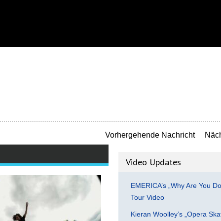
Vorhergehende Nachricht
Näch
Video Updates
EMERICA’s „Why Are You Do
Tour Video
Kieran Woolley’s „Opera Ska