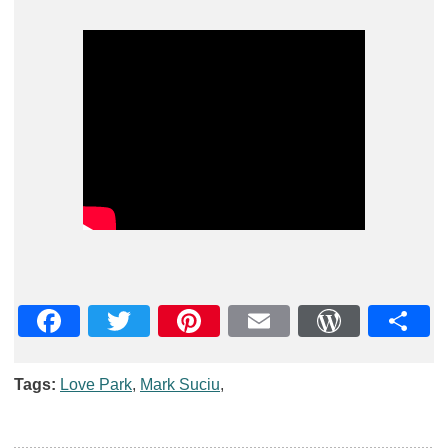
Facebook
Twitter
Pinterest
Email
WordPre
Teil
Tags:
Love Park
,
Mark Suciu
,