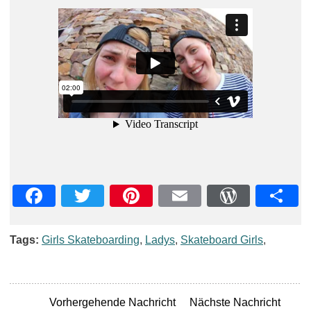
Facebook
Twitter
Pinterest
Email
WordPre
Teil
Tags:
Girls Skateboarding
,
Ladys
,
Skateboard Girls
,
Vorhergehende Nachricht
Nächste Nachricht