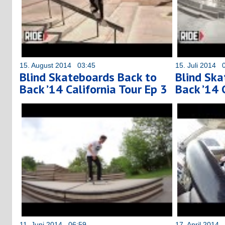
15. August 2014 03:45
15. Juli 2014 
Blind Skateboards Back to
Blind Ska
Back ’14 California Tour Ep 3
Back ’14 
11. Juni 2014 06:59
17. April 2014