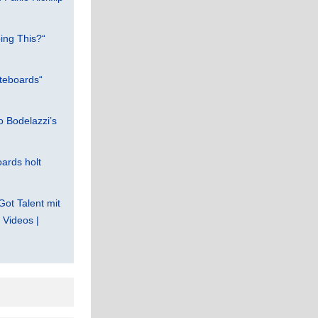
ing This?“
teboards“
 Bodelazzi’s
ards holt
Got Talent mit
Videos |