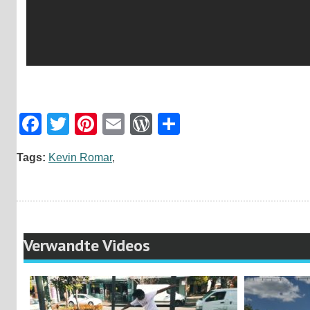
Facebook
Twitter
Pinterest
Email
WordPress
Teilen
Tags:
Kevin Romar
,
Verwandte Videos