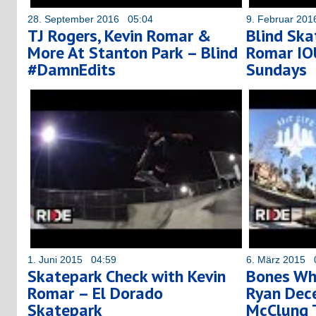
28. September 2016 05:04
9. Februar 20
TJ Rogers, Kevin Romar &
Blind Ska
More At Stanton Park – Blind
Romar IO
#DamnEdits
Sundays
1. Juni 2015 04:59
6. März 2015 
Skatepark Check with Kevin
Bones Whe
Romar – El Dorado
Ryan Dece
Skatepark
McClung