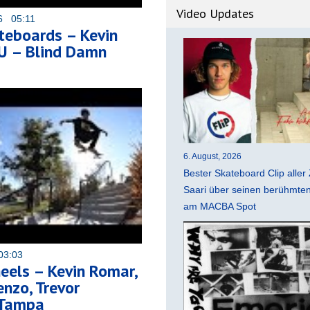
Video Updates
16 05:11
teboards – Kevin
U – Blind Damn
6. August, 2026
Bester Skateboard Clip aller 
Saari über seinen berühmten 
am MACBA Spot
03:03
els – Kevin Romar,
nzo, Trevor
 Tampa