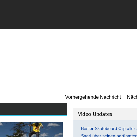
Vorhergehende Nachricht
Näch
Video Updates
Bester Skateboard Clip aller 
Saari über seinen berühmten 