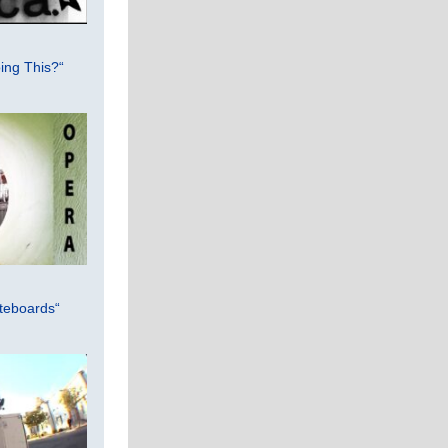
ing This?“
teboards“