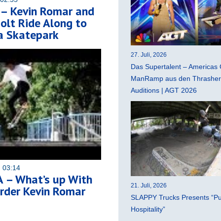
 – Kevin Romar and
lt Ride Along to
a Skatepark
27. Juli, 2026
Das Supertalent – Americas 
ManRamp aus den Thrasher 
Auditions | AGT 2026
 03:14
 – What’s up With
21. Juli, 2026
rder Kevin Romar
SLAPPY Trucks Presents “Pu
Hospitality”