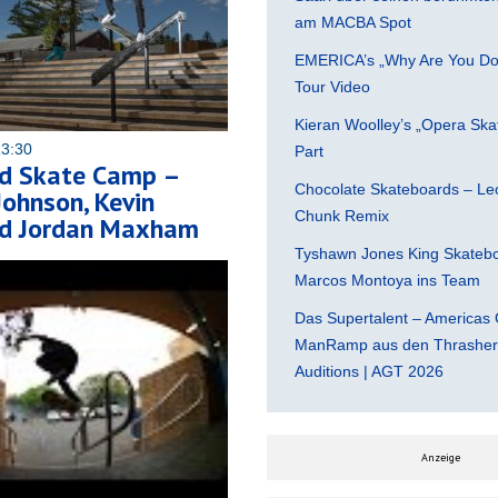
am MACBA Spot
EMERICA’s „Why Are You Do
Tour Video
Kieran Woolley’s „Opera Ska
13:30
Part
d Skate Camp –
Chocolate Skateboards – Leo
Johnson, Kevin
Chunk Remix
d Jordan Maxham
Tyshawn Jones King Skatebo
Marcos Montoya ins Team
Das Supertalent – Americas 
ManRamp aus den Thrasher 
Auditions | AGT 2026
Anzeige