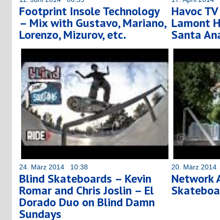
Footprint Insole Technology
Havoc TV
– Mix with Gustavo, Mariano,
Lamont Ho
Lorenzo, Mizurov, etc.
Santa An
24. März 2014 10:38
20. März 2014
Blind Skateboards – Kevin
Network A
Romar and Chris Joslin – El
Skateboa
Dorado Duo on Blind Damn
Sundays