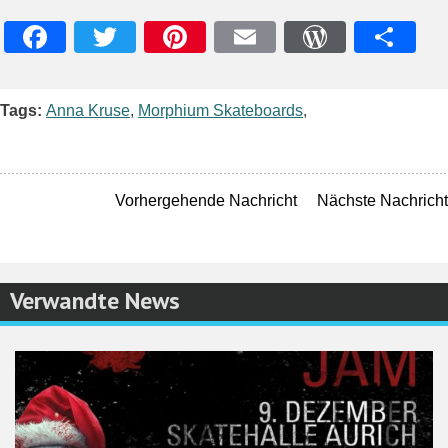
Facebook
Twitter
Pinterest
Email
WordPres
Teile
Tags:
Anna Kruse
,
Morphium Skateboards
,
Vorhergehende Nachricht
Nächste Nachricht
Verwandte News