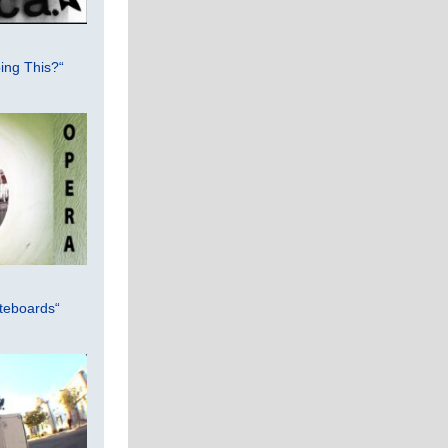
ing This?“
teboards“