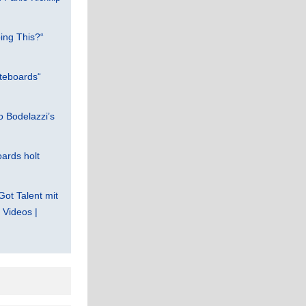
ing This?“
teboards“
 Bodelazzi’s
ards holt
Got Talent mit
Videos |