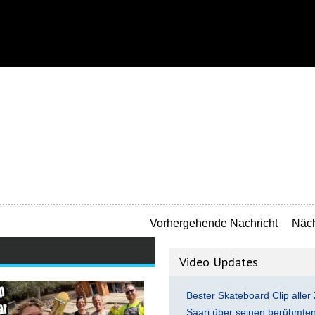
Vorhergehende Nachricht
Näch
Video Updates
Bester Skateboard Clip aller 
Saari über seinen berühmten 