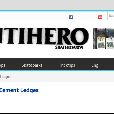
ops
Skateparks
Tricktips
Eng
 Ledges
 Cement Ledges