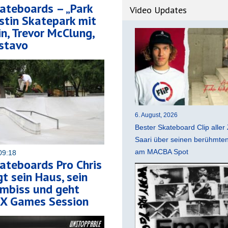
ateboards – „Park
Video Updates
stin Skatepark mit
in, Trevor McClung,
stavo
6. August, 2026
Bester Skateboard Clip aller 
Saari über seinen berühmten 
am MACBA Spot
09:18
ateboards Pro Chris
gt sein Haus, sein
imbiss und geht
 X Games Session