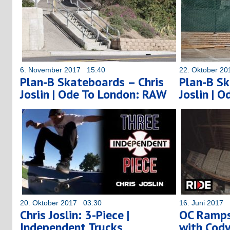
6. November 2017 15:40
22. Oktober 2
Plan-B Skateboards – Chris
Plan-B Sk
Joslin | Ode To London: RAW
Joslin | 
20. Oktober 2017 03:30
16. Juni 2017 
Chris Joslin: 3-Piece |
OC Ramps
Independent Trucks
with Cody