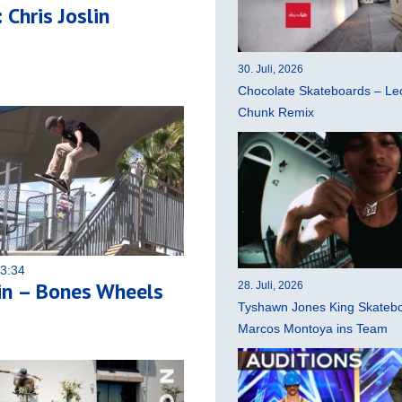
 Chris Joslin
30. Juli, 2026
Chocolate Skateboards – Leo
Chunk Remix
13:34
lin – Bones Wheels
28. Juli, 2026
Tyshawn Jones King Skatebo
Marcos Montoya ins Team