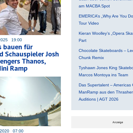
am MACBA Spot
EMERICA’s „Why Are You Do
Tour Video
Kieran Woolley’s „Opera Ska
2025 19:00
Part
 bauen für
Chocolate Skateboards – Leo
 Schauspieler Josh
Chunk Remix
vengers Thanos,
Mini Ramp
Tyshawn Jones King Skatebo
Marcos Montoya ins Team
Das Supertalent – Americas 
ManRamp aus den Thrasher 
Auditions | AGT 2026
Anzeige
 2020 07:00