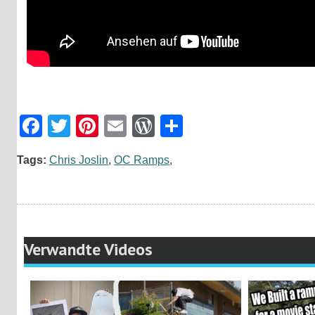
Facebook
Twitter
Pinterest
Email
WordPress
Teilen
Tags:
Chris Joslin
,
OC Ramps
,
Verwandte Videos