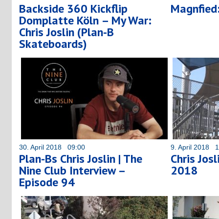
Backside 360 Kickflip
Magnfied:
Domplatte Köln – My War:
Chris Joslin (Plan-B
Skateboards)
30. April 2018 09:00
9. April 2018 
Plan-Bs Chris Joslin | The
Chris Jos
Nine Club Interview –
2018
Episode 94