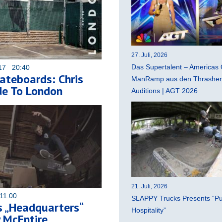
27. Juli, 2026
Das Supertalent – Americas 
017 20:40
ateboards: Chris
ManRamp aus den Thrasher 
Ode To London
Auditions | AGT 2026
21. Juli, 2026
11:00
SLAPPY Trucks Presents “Pu
 „Headquarters“
Hospitality”
 McEntire