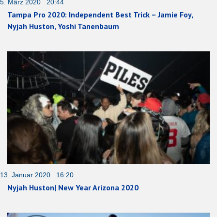
5. März 2020 20:44
Tampa Pro 2020: Independent Best Trick – Jamie Foy,
Nyjah Huston, Yoshi Tanenbaum
13. Januar 2020 16:20
Nyjah Huston| New Year Arizona 2020