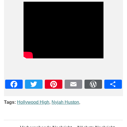
Facebook
Twitter
Pinterest
Email
WordPre
Teil
Tags:
Hollywood High
,
Nyjah Huston
,