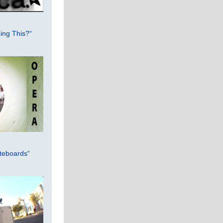
ing This?“
teboards“