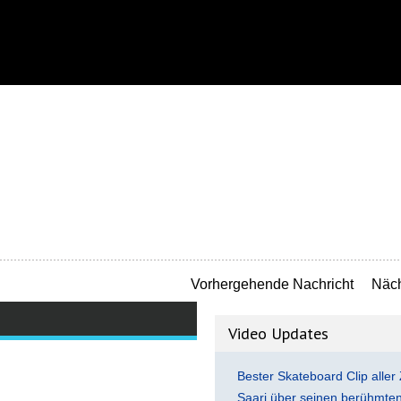
Vorhergehende Nachricht
Näch
Video Updates
Bester Skateboard Clip aller 
Saari über seinen berühmten 