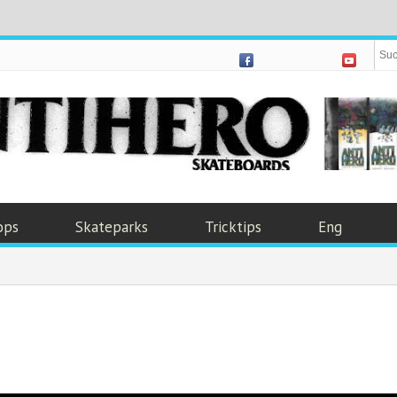
ops
Skateparks
Tricktips
Eng