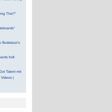
ing This?“
teboards“
 Bodelazzi’s
ards holt
Got Talent mit
Videos |