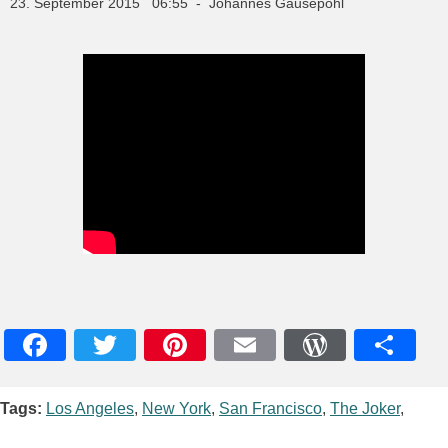
23. September 2015 06:55 - Johannes Gausepohl
Facebook
Twitter
Pinterest
Email
WordPres
Teile
Tags:
Los Angeles
,
New York
,
San Francisco
,
The Joker
,