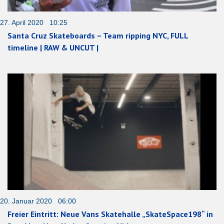
27. April 2020 10:25
Santa Cruz Skateboards – Team ripping NYC, FULL
timeline | RAW & UNCUT |
20. Januar 2020 06:00
Freier Eintritt: Neue Vans Skatehalle „SkateSpace198“ in