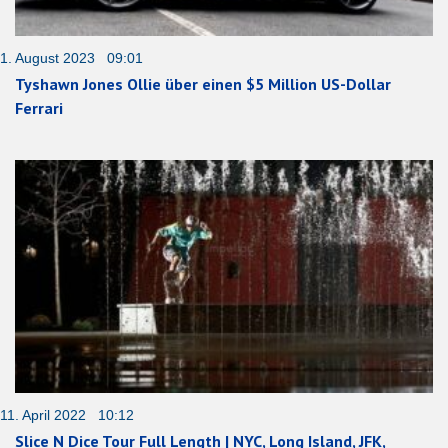
1. August 2023 09:01
Tyshawn Jones Ollie über einen $5 Million US-Dollar
Ferrari
11. April 2022 10:12
Slice N Dice Tour Full Length | NYC, Long Island, JFK,