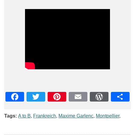
Facebook
Twitter
Pinterest
Email
WordPre
Teil
Tags:
A to B
,
Frankreich
,
Maxime Garlenc
,
Montpellier
,