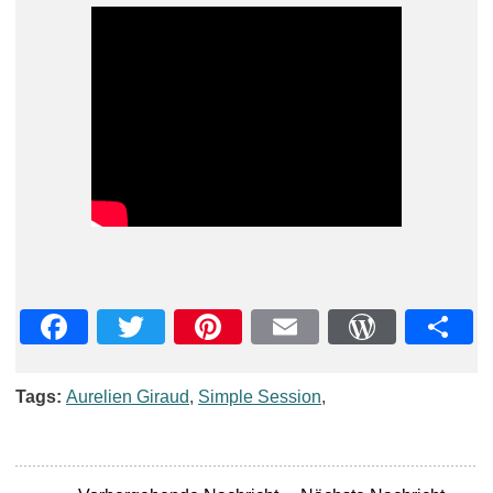
Facebook
Twitter
Pinterest
Email
WordPre
Teil
Tags:
Aurelien Giraud
,
Simple Session
,