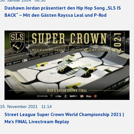
Dashawn Jordan präsentiert den Hip Hop Song „SLS IS
BACK“ – Mit den Gästen Rayssa Leal und P-Rod
15. November 2021 11:14
Street League Super Crown World Championship 2021 |
Me’s FINAL Livestream Replay