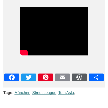
Facebook
Twitter
Pinterest
Email
WordPre
Teil
Tags:
München
,
Street League
,
Tom Asta
,