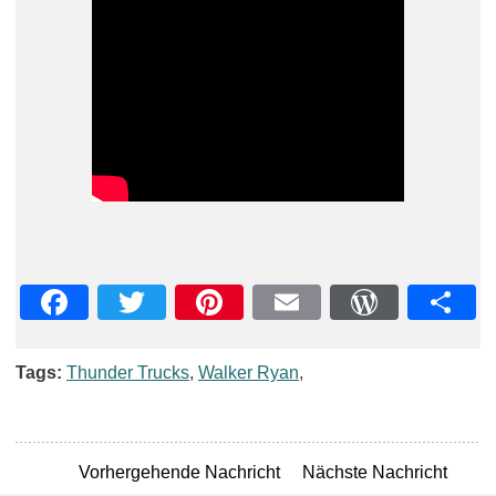
Facebook
Twitter
Pinterest
Email
WordPre
Teil
Tags:
Thunder Trucks
,
Walker Ryan
,
Vorhergehende Nachricht
Nächste Nachricht