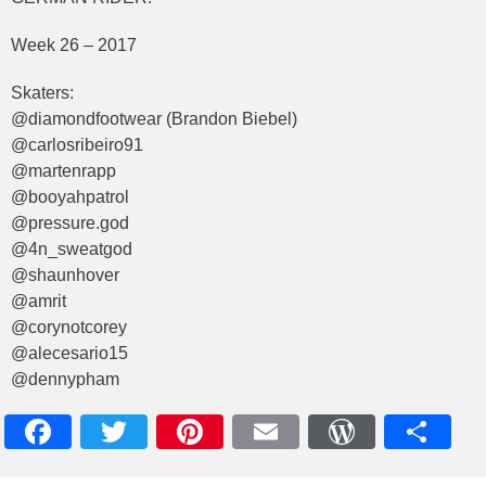
Week 26 – 2017
Skaters:
@diamondfootwear (Brandon Biebel)
@carlosribeiro91
@martenrapp
@booyahpatrol
@pressure.god
@4n_sweatgod
@shaunhover
@amrit
@corynotcorey
@alecesario15
@dennypham
Facebook
Twitter
Pinterest
Email
WordPres
Teile