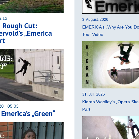
6:13
3. August, 2026
 Rough Cut:
EMERICA’s „Why Are You Do
rvold’s „Emerica
Tour Video
rt
31. Juli, 2026
Kieran Woolley’s „Opera Ska
020 05:03
Part
 Emerica’s „Green“