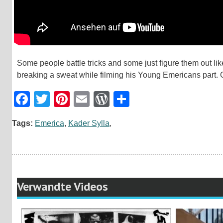
Some people battle tricks and some just figure them out lik
breaking a sweat while filming his Young Emericans part. 
Facebook
Twitter
Pinterest
Email
WordPress
Teilen
Tags:
Emerica
,
Kader Sylla
,
Verwandte Videos