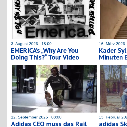
3. August 2026 18:00
16. März 2026
EMERICA’s „Why Are You
Kader Sy
Doing This?“ Tour Video
Minuten 
12. September 2025 08:00
13. Februar 2
Adidas CEO muss das Rail
adidas S