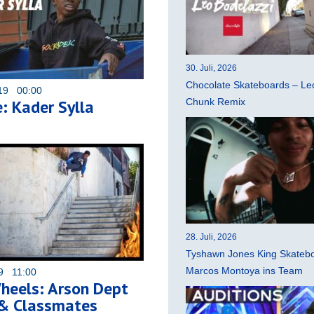
30. Juli, 2026
Chocolate Skateboards – Leo
019 00:00
: Kader Sylla
Chunk Remix
28. Juli, 2026
Tyshawn Jones King Skatebo
Marcos Montoya ins Team
19 11:00
Wheels: Arson Dept
 & Classmates