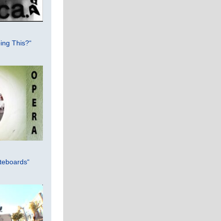
ing This?“
teboards“