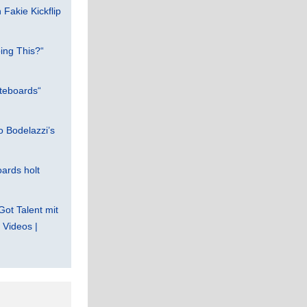
Fakie Kickflip
ing This?“
teboards“
 Bodelazzi’s
ards holt
Got Talent mit
Videos |