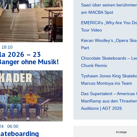
Saari über seinen berühmten 
am MACBA Spot
EMERICA’s „Why Are You Do
Tour Video
Kieran Woolley’s „Opera Ska
 18:10
Part
lla 2026 – 23
Chocolate Skateboards – Leo
Banger ohne Musik!
Chunk Remix
Tyshawn Jones King Skatebo
Marcos Montoya ins Team
Das Supertalent – Americas 
ManRamp aus den Thrasher 
Auditions | AGT 2026
024 06:00
kateboarding
Anzeige