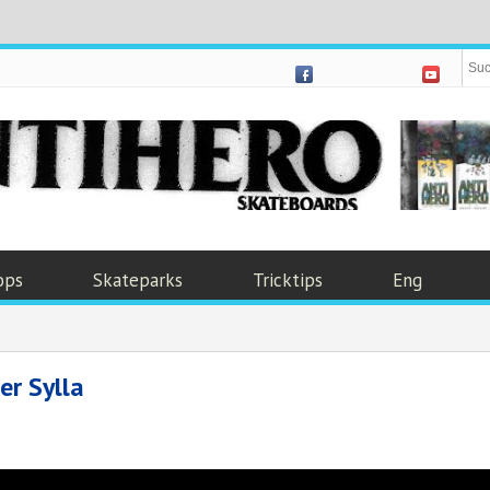
ops
Skateparks
Tricktips
Eng
er Sylla