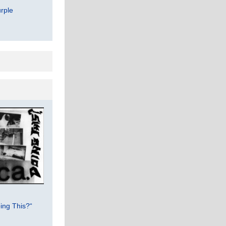
rple
ing This?“