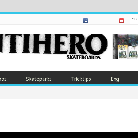
ops
Skateparks
Tricktips
Eng