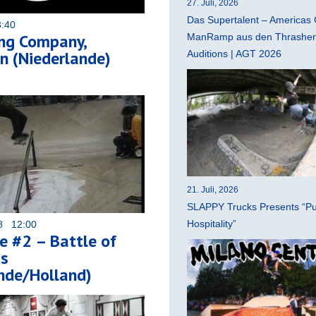
27. Juli, 2026
Das Supertalent – Americas 
3:40
ing Company,
ManRamp aus den Thrasher 
n (Niederlande)
Auditions | AGT 2026
21. Juli, 2026
SLAPPY Trucks Presents “Pu
Hospitality”
18 12:00
e #2 – Battle of
ds
nde/Holland)