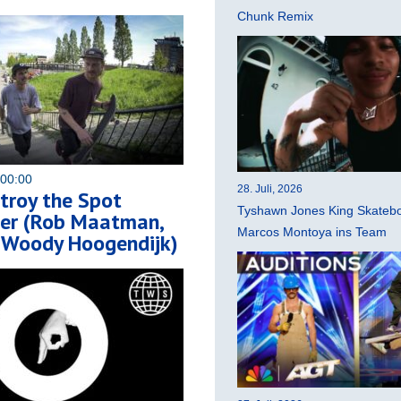
Chunk Remix
 00:00
28. Juli, 2026
troy the Spot
Tyshawn Jones King Skatebo
er (Rob Maatman,
Marcos Montoya ins Team
 Woody Hoogendijk)