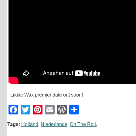
Likkie Wax premier date out soon!
Facebook
Twitter
Pinterest
Email
WordPress
Teilen
Tags:
Holland
,
Niederlande
,
On The Roll
,