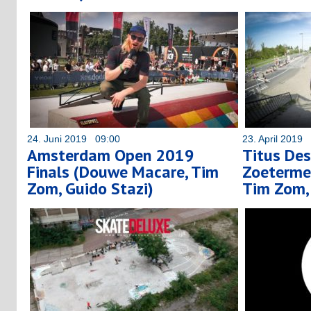
24. Juni 2019 09:00
23. April 2019
Amsterdam Open 2019
Titus Des
Finals (Douwe Macare, Tim
Zoeterme
Zom, Guido Stazi)
Tim Zom,