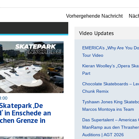
Vorhergehende Nachricht
Näch
Video Updates
EMERICA’s „Why Are You Do
Tour Video
Kieran Woolley’s „Opera Ska
Part
Chocolate Skateboards – Leo
Chunk Remix
3:00
Tyshawn Jones King Skatebo
Skatepark ‚De
Marcos Montoya ins Team
‘ in Enschede an
chen Grenze in
Das Supertalent – Americas 
ManRamp aus den Thrasher 
Auditions | AGT 2026