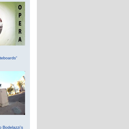
teboards“
 Bodelazzi’s