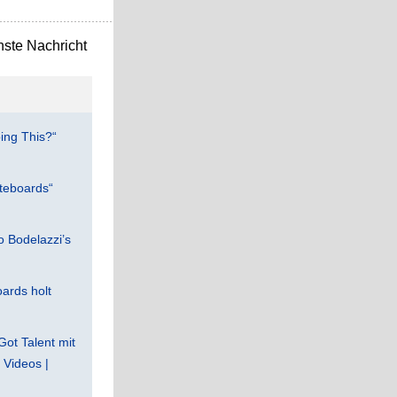
ste Nachricht
ing This?“
teboards“
 Bodelazzi’s
ards holt
Got Talent mit
Videos |