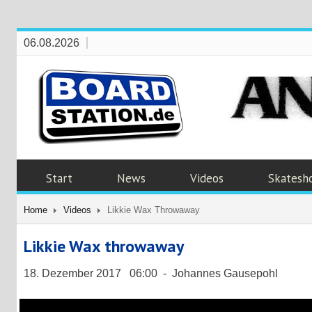
06.08.2026
Start
News
Videos
Skatesh
Home
Videos
Likkie Wax Throwaway
Likkie Wax throwaway
18. Dezember 2017 06:00 - Johannes Gausepohl