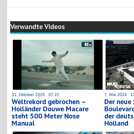
Verwandte Videos
31. Oktober 2025 07:22
7. Mai 2024 1
Weltrekord gebrochen –
Der neue 
Holländer Douwe Macare
Boulevard
steht 500 Meter Nose
der deuts
Manual
Holland