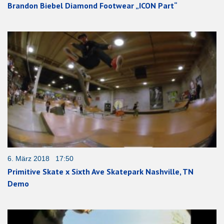
Brandon Biebel Diamond Footwear „ICON Part“
6. März 2018 17:50
Primitive Skate x Sixth Ave Skatepark Nashville, TN
Demo