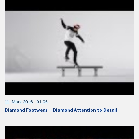
11. März 2016 01:06
Diamond Footwear – Diamond Attention to Detail