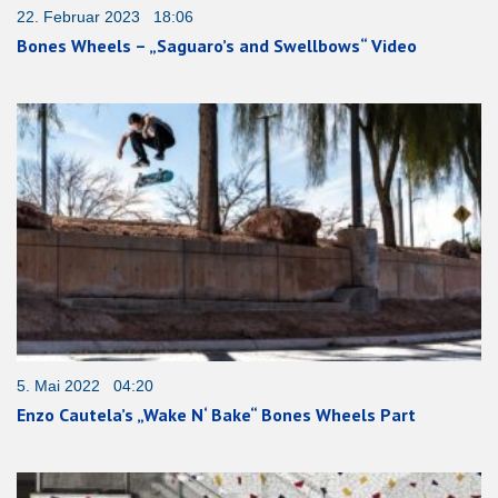
22. Februar 2023 18:06
Bones Wheels – „Saguaro’s and Swellbows“ Video
5. Mai 2022 04:20
Enzo Cautela’s „Wake N‘ Bake“ Bones Wheels Part