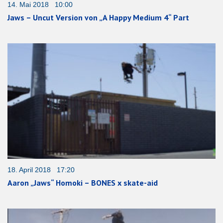
14. Mai 2018 10:00
Jaws – Uncut Version von „A Happy Medium 4“ Part
18. April 2018 17:20
Aaron „Jaws“ Homoki – BONES x skate-aid