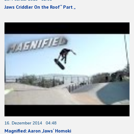
Jaws Criddler On the Roof“ Part „
16. Dezember 2014 04:48
Magnified: Aaron ‚Jaws‘ Homoki