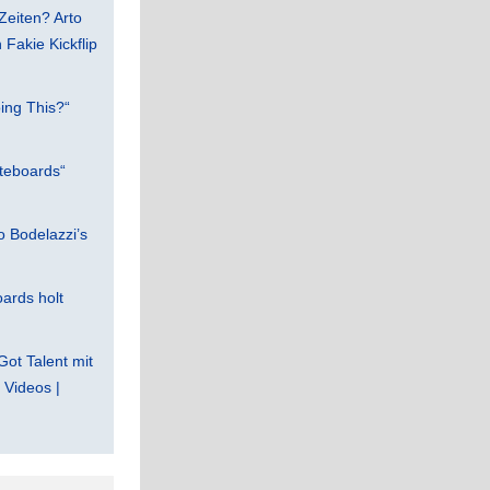
Zeiten? Arto
Fakie Kickflip
ing This?“
teboards“
 Bodelazzi’s
ards holt
Got Talent mit
Videos |