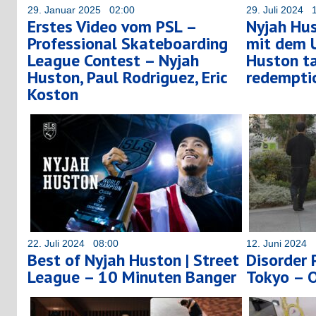
29. Januar 2025 02:00
29. Juli 2024 
Erstes Video vom PSL –
Nyjah Hus
Professional Skateboarding
mit dem 
League Contest – Nyjah
Huston t
Huston, Paul Rodriguez, Eric
redempti
Koston
22. Juli 2024 08:00
12. Juni 2024 
Best of Nyjah Huston | Street
Disorder 
League – 10 Minuten Banger
Tokyo – O