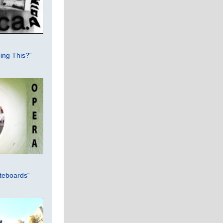
ing This?“
teboards“