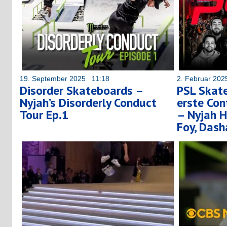
19. September 2025 11:18
2. Februar 20
Disorder Skateboards –
PSL Skat
Nyjah’s Disorderly Conduct
erste Con
Tour Ep.1
– Nyjah H
Foy, Das