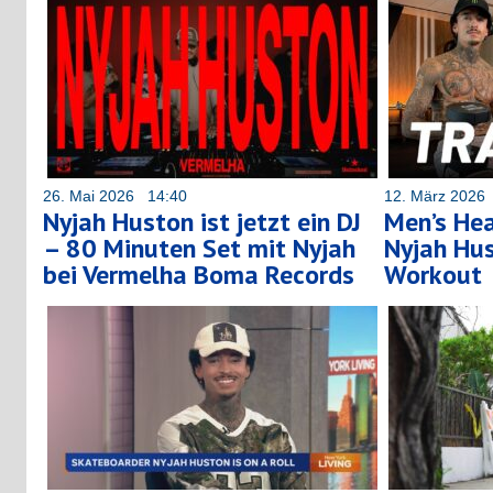
26. Mai 2026 14:40
12. März 2026
Nyjah Huston ist jetzt ein DJ
Men’s Hea
– 80 Minuten Set mit Nyjah
Nyjah Hus
bei Vermelha Boma Records
Workout