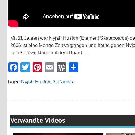
Mit 11 Jahren war Nyjah Huston (Element Skateboards) da
2006 ist eine Menge Zeit vergangen und heute gehört Nyja
seine Entwicklung auf dem Board …
Facebook
Twitter
Pinterest
Email
WordPress
Teilen
Tags:
Nyjah Huston
,
X-Games
,
Verwandte Videos