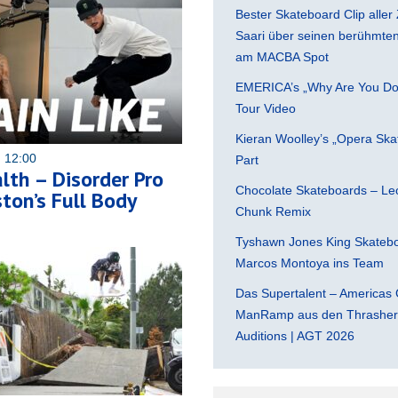
Bester Skateboard Clip aller 
Saari über seinen berühmten 
am MACBA Spot
EMERICA’s „Why Are You Do
Tour Video
Kieran Woolley’s „Opera Ska
 12:00
Part
lth – Disorder Pro
Chocolate Skateboards – Leo
ton’s Full Body
Chunk Remix
Tyshawn Jones King Skatebo
Marcos Montoya ins Team
Das Supertalent – Americas 
ManRamp aus den Thrasher 
Auditions | AGT 2026