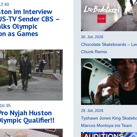
12:40
ton im Interview
US-TV Sender CBS –
alks Olympic
on as Games
30. Juli, 2026
Chocolate Skateboards – Leo
Chunk Remix
16:35
Pro Nyjah Huston
28. Juli, 2026
lympic Qualifier!!
Tyshawn Jones King Skatebo
Marcos Montoya ins Team