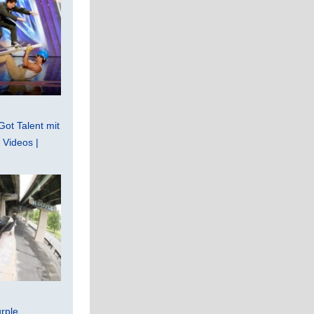
Got Talent mit
Videos |
rple