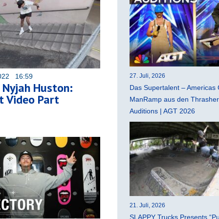
022 16:59
27. Juli, 2026
 Nyjah Huston:
Das Supertalent – Americas 
 Video Part
ManRamp aus den Thrasher 
Auditions | AGT 2026
21. Juli, 2026
SLAPPY Trucks Presents “Pu