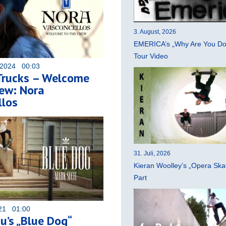
3. August, 2026
EMERICA’s „Why Are You Do
Tour Video
 2024 00:03
Trucks – Welcome
ew: Nora
llos
31. Juli, 2026
Kieran Woolley’s „Opera Ska
Part
021 01:00
u’s „Blue Dog“