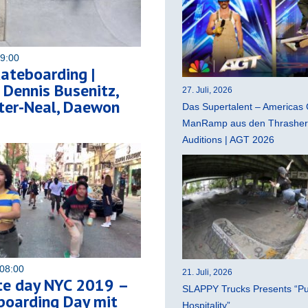
09:00
ateboarding |
Dennis Busenitz,
27. Juli, 2026
ter-Neal, Daewon
Das Supertalent – Americas 
ManRamp aus den Thrasher 
Auditions | AGT 2026
08:00
21. Juli, 2026
te day NYC 2019 –
SLAPPY Trucks Presents “Pu
boarding Day mit
Hospitality”