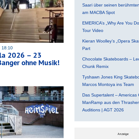
Saari über seinen berühmten 
am MACBA Spot
EMERICA’s „Why Are You Do
Tour Video
Kieran Woolley’s „Opera Ska
 18:10
Part
lla 2026 – 23
Chocolate Skateboards – Leo
Banger ohne Musik!
Chunk Remix
Tyshawn Jones King Skatebo
Marcos Montoya ins Team
Das Supertalent – Americas 
ManRamp aus den Thrasher 
Auditions | AGT 2026
Anzeige