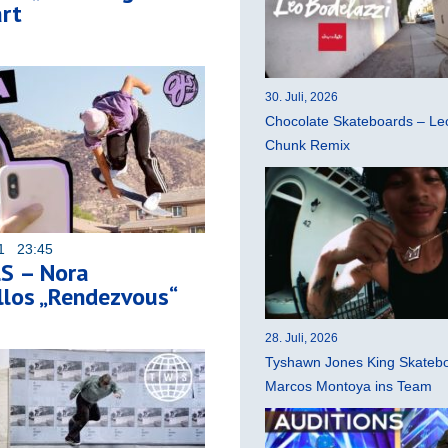
rt
30. Juli, 2026
Chocolate Skateboards – Leo
Chunk Remix
21 23:45
S – Nora
los „Rendezvous“
28. Juli, 2026
Tyshawn Jones King Skatebo
Marcos Montoya ins Team