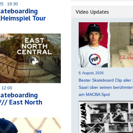
025 19:30
kateboarding
Video Updates
„Heimspiel Tour
6. August, 2026
Bester Skateboard Clip aller 
Saari über seinen berühmten 
 12:00
kateboarding
am MACBA Spot
/// East North