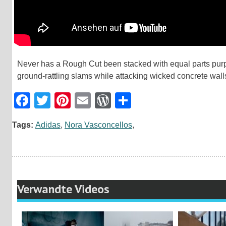
Never has a Rough Cut been stacked with equal parts purp
ground-rattling slams while attacking wicked concrete wall
Facebook
Twitter
Pinterest
Email
WordPress
Teilen
Tags:
Adidas
,
Nora Vasconcellos
,
Verwandte Videos