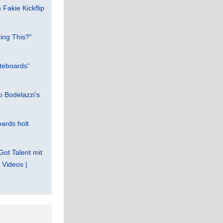
Fakie Kickflip
ing This?“
teboards“
 Bodelazzi’s
ards holt
Got Talent mit
Videos |