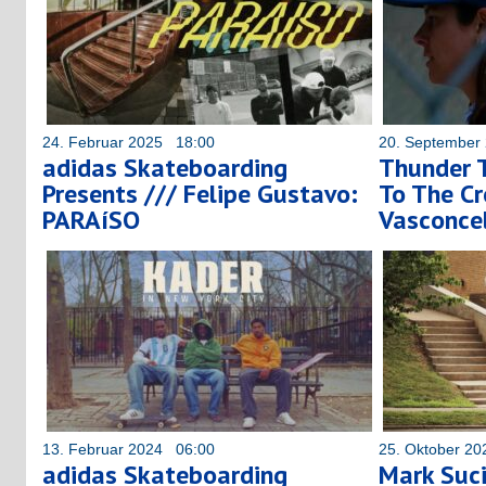
24. Februar 2025 18:00
20. September
adidas Skateboarding
Thunder 
Presents /// Felipe Gustavo:
To The Cr
PARAíSO
Vasconce
13. Februar 2024 06:00
25. Oktober 2
adidas Skateboarding
Mark Suci