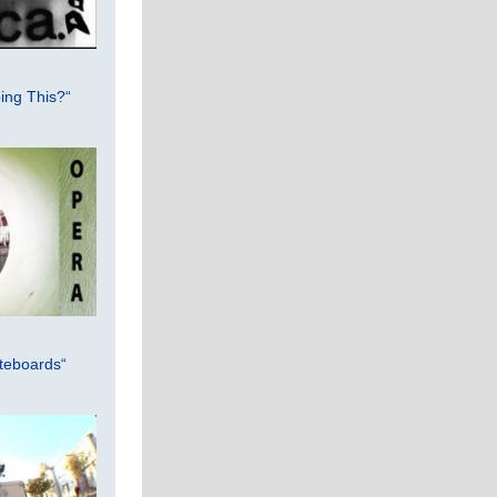
ing This?“
teboards“