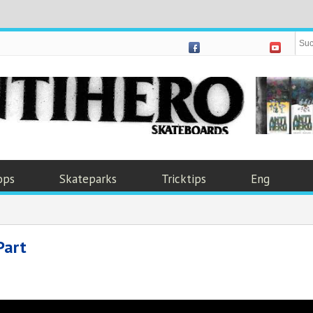
ops
Skateparks
Tricktips
Eng
Part