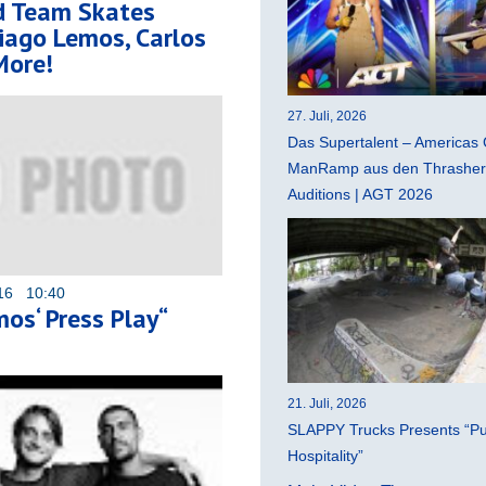
d Team Skates
iago Lemos, Carlos
More!
27. Juli, 2026
Das Supertalent – Americas 
ManRamp aus den Thrasher 
Auditions | AGT 2026
016 10:40
os‘ Press Play“
21. Juli, 2026
SLAPPY Trucks Presents “Pu
Hospitality”