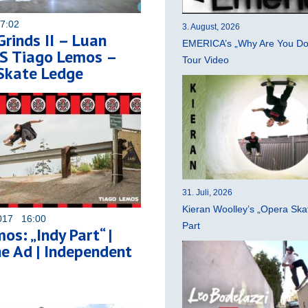
17:02
3. August, 2026
Grinds II – Luan
EMERICA’s „Why Are You Do
VS Tiago Lemos –
Tour Video
Skate Ledge
31. Juli, 2026
Kieran Woolley’s „Opera Ska
017 16:00
Part
os: „Indy Part“ |
e Ad | Independent