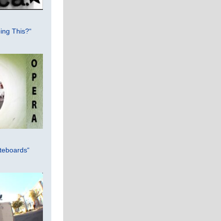
ing This?“
teboards“