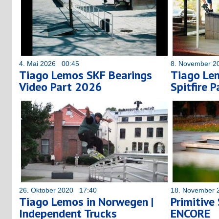
4. Mai 2026 00:45
8. November 2
Tiago Lemos SKF Bearings
Tiago Lem
Video Part 2026
Spitfire P
26. Oktober 2020 17:40
18. November 
Tiago Lemos in Norwegen |
Primitive
Independent Trucks
ENCORE