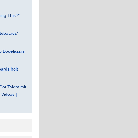
ing This?“
teboards“
 Bodelazzi’s
ards holt
Got Talent mit
Videos |