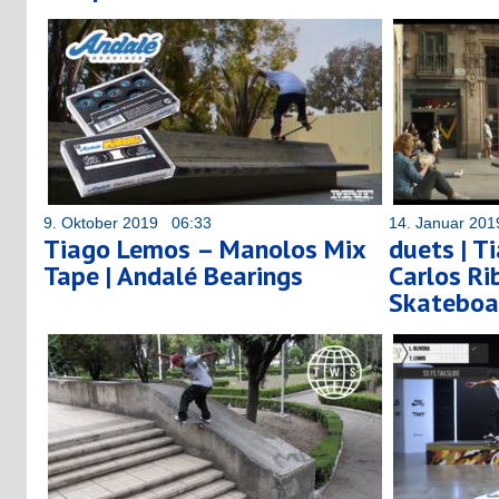
9. Oktober 2019 06:33
14. Januar 20
Tiago Lemos – Manolos Mix
duets | T
Tape | Andalé Bearings
Carlos Ri
Skateboa