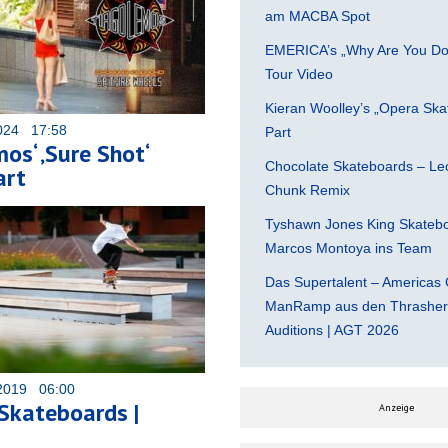
am MACBA Spot
EMERICA’s „Why Are You Do
Tour Video
Kieran Woolley’s „Opera Ska
024 17:58
Part
os‘ ‚Sure Shot‘
Chocolate Skateboards – Leo
art
Chunk Remix
Tyshawn Jones King Skatebo
Marcos Montoya ins Team
Das Supertalent – Americas 
ManRamp aus den Thrasher 
Auditions | AGT 2026
2019 06:00
 Skateboards |
Anzeige