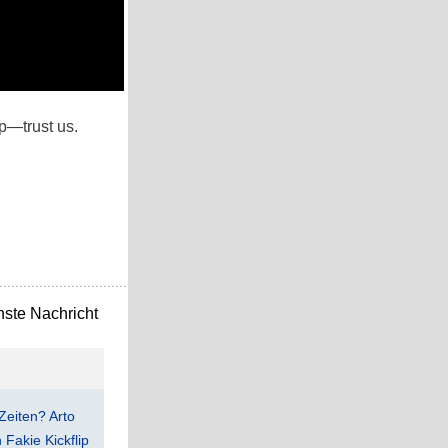
ip—trust us.
ste Nachricht
Zeiten? Arto
Fakie Kickflip