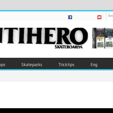
ops
Skateparks
Tricktips
Eng