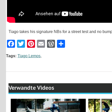
Tiago takes his signature NBs for a street test and no bump 
Facebook
Twitter
Pinterest
Email
WordPress
Teilen
Tags:
Tiago Lemos
,
Verwandte Videos