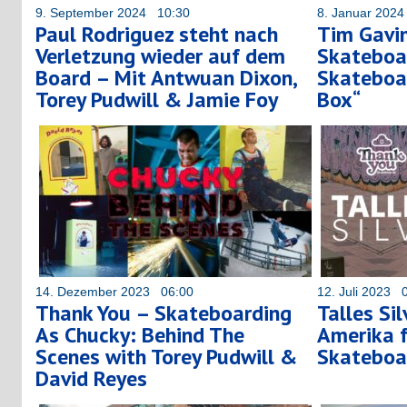
9. September 2024 10:30
8. Januar 202
Paul Rodriguez steht nach
Tim Gavi
Verletzung wieder auf dem
Skateboar
Board – Mit Antwuan Dixon,
Skateboar
Torey Pudwill & Jamie Foy
Box“
14. Dezember 2023 06:00
12. Juli 2023 
Thank You – Skateboarding
Talles Si
As Chucky: Behind The
Amerika f
Scenes with Torey Pudwill &
Skateboa
David Reyes