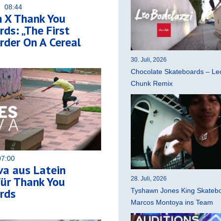
4 08:44
n X Thank You
ds: „The First
der On A Cereal
30. Juli, 2026
Chocolate Skateboards – Leo
Chunk Remix
07:00
lva aus Latein
ür Thank You
28. Juli, 2026
rds
Tyshawn Jones King Skatebo
Marcos Montoya ins Team