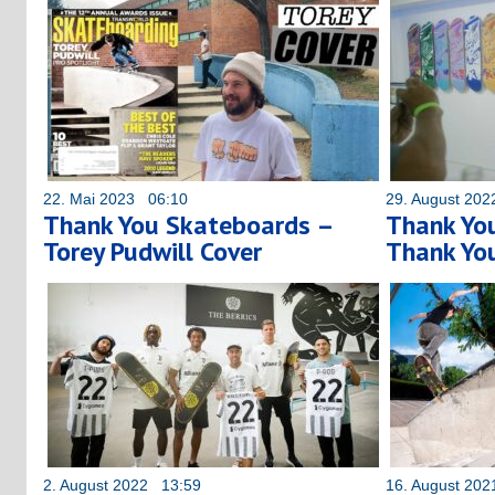
22. Mai 2023 06:10
29. August 20
Thank You Skateboards –
Thank Yo
Torey Pudwill Cover
Thank Yo
2. August 2022 13:59
16. August 20