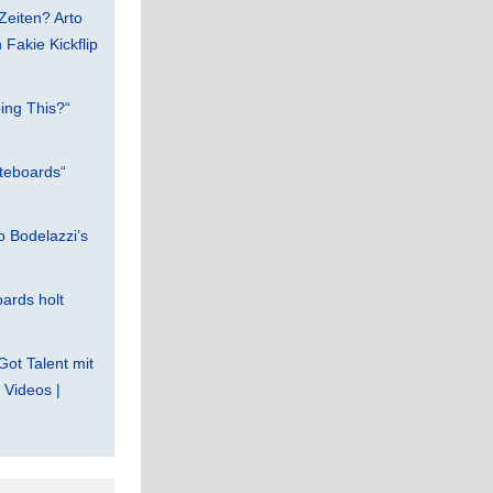
Zeiten? Arto
Fakie Kickflip
ing This?“
teboards“
 Bodelazzi’s
ards holt
Got Talent mit
Videos |