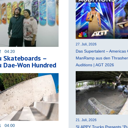
27. Juli, 2026
Das Supertalent – Americas 
22 04:20
u Skateboards –
ManRamp aus den Thrasher 
u Dae-Won Hundred
Auditions | AGT 2026
21. Juli, 2026
21 04:00
SLAPPY Trucks Presents “Pu