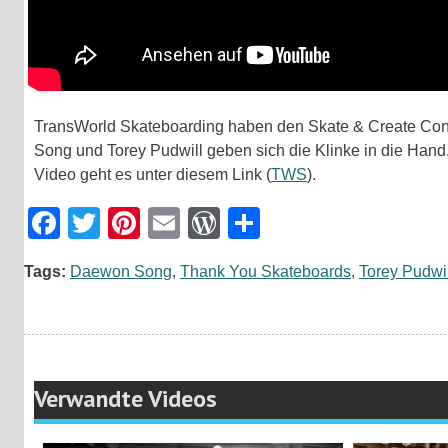
TransWorld Skateboarding haben den Skate & Create Cont
Song und Torey Pudwill geben sich die Klinke in die Hand
Video geht es unter diesem Link (
TWS
).
Facebook
Twitter
Pinterest
Email
WordPress
Teilen
Tags:
Daewon Song
,
Thank You Skateboards
,
Torey Pudwil
Verwandte Videos