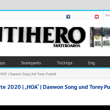
ops
Skateparks
Tricktips
Eng
„HOA“ | Daewon Song Und Torey Pudwill
te 2020 | „HOA“ | Daewon Song und Torey Pu