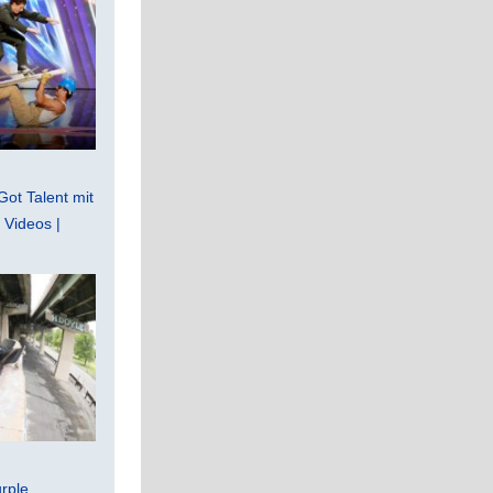
Got Talent mit
Videos |
rple