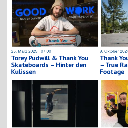
25. März 2025 07:00
9. Oktober 20
Torey Pudwill & Thank You
Thank You
Skateboards – Hinter den
– True R
Kulissen
Footage