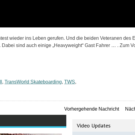
est wieder ins Leben gerufen. Und die beiden Veteranen des
. Dabei sind auch einige „Heavyweight“ Gast Fahrer … . Zum Vo
l
,
TransWorld Skateboarding
,
TWS
,
Vorhergehende Nachricht
Näch
Video Updates