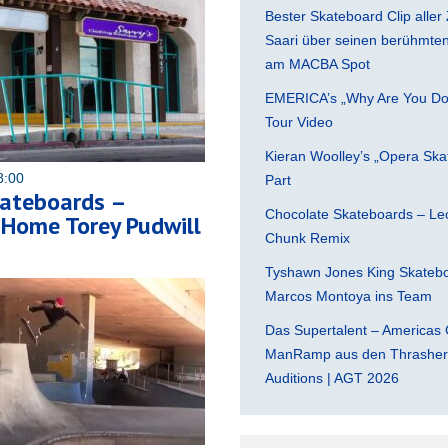
Bester Skateboard Clip aller 
Saari über seinen berühmten 
am MACBA Spot
EMERICA’s „Why Are You Do
Tour Video
Kieran Woolley’s „Opera Ska
8:00
Part
kateboards –
Chocolate Skateboards – Leo
Home Torey Pudwill
Chunk Remix
Tyshawn Jones King Skatebo
Marcos Montoya ins Team
Das Supertalent – Americas 
ManRamp aus den Thrasher 
Auditions | AGT 2026