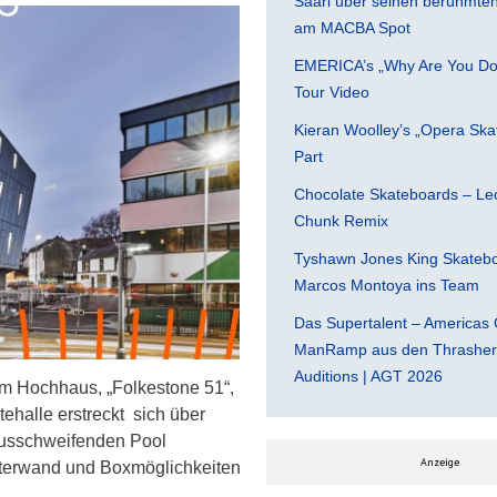
Saari über seinen berühmten 
am MACBA Spot
EMERICA’s „Why Are You Do
Tour Video
Kieran Woolley’s „Opera Ska
Part
Chocolate Skateboards – Leo
Chunk Remix
Tyshawn Jones King Skatebo
Marcos Montoya ins Team
Das Supertalent – Americas 
ManRamp aus den Thrasher 
Auditions | AGT 2026
em Hochhaus, „Folkestone 51“,
tehalle erstreckt sich über
ausschweifenden Pool
Anzeige
etterwand und Boxmöglichkeiten