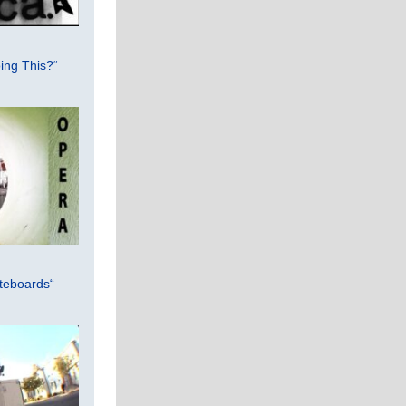
ing This?“
teboards“