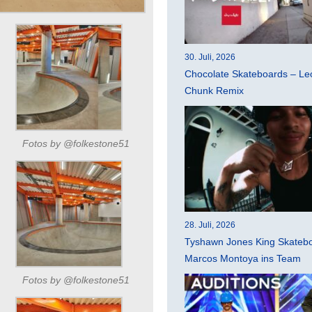
30. Juli, 2026
Chocolate Skateboards – Leo
Chunk Remix
Fotos by @folkestone51
28. Juli, 2026
Tyshawn Jones King Skatebo
Marcos Montoya ins Team
Fotos by @folkestone51