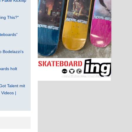
Fakie Kickflip
ing This?“
teboards“
 Bodelazzi’s
ards holt
Got Talent mit
Videos |