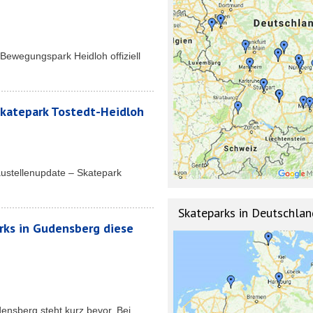
Bewegungspark Heidloh offiziell
katepark Tostedt-Heidloh
austellenupdate – Skatepark
Skateparks in Deutschlan
rks in Gudensberg diese
ensberg steht kurz bevor. Bei