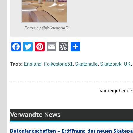
Fotos by @folkestone51
Facebook
Twitter
Pinterest
Email
WordPress
Teilen
Tags:
England
,
Folkestone51
,
Skatehalle
,
Skatepark
,
UK
,
Vorhergehende 
Verwandte News
Betonlandschaften – Eröffnung des neuen Skatepar