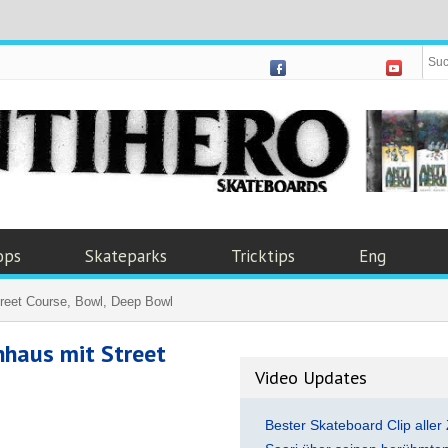
ops
Skateparks
Tricktips
Eng
treet Course, Bowl, Deep Bowl
hhaus mit Street
Video Updates
Bester Skateboard Clip aller 