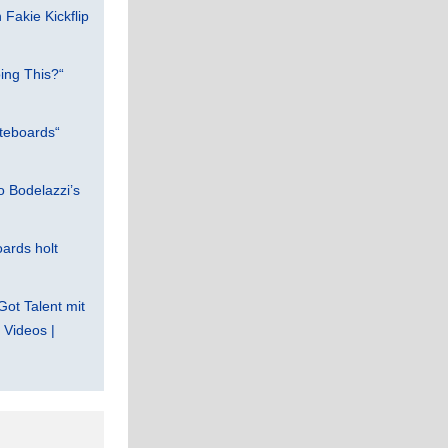
Fakie Kickflip
ing This?“
teboards“
 Bodelazzi’s
ards holt
Got Talent mit
Videos |