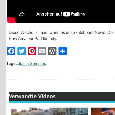
Diese Woche ist mau, wenn es um Skateboard News. Der B
Raw Amateur Part für Indy.
Facebook
Twitter
Pinterest
Email
WordPress
Teilen
Tags:
Justin Sommer
,
Verwandte Videos