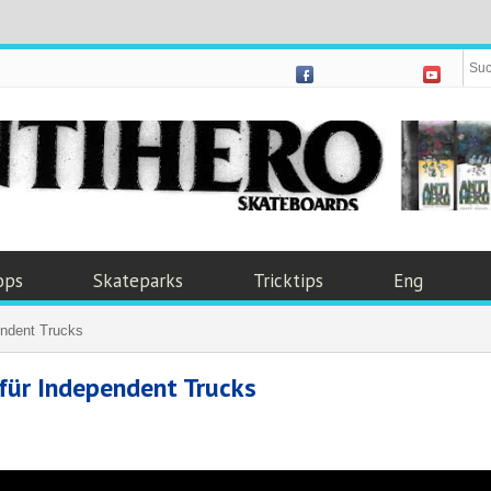
ops
Skateparks
Tricktips
Eng
endent Trucks
für Independent Trucks