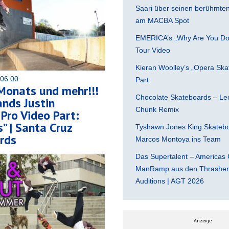
Saari über seinen berühmten 
am MACBA Spot
EMERICA’s „Why Are You Do
Tour Video
Kieran Woolley’s „Opera Ska
 06:00
Part
Monats und mehr!!!
Chocolate Skateboards – Leo
nds Justin
Chunk Remix
Pro Video Part:
” | Santa Cruz
Tyshawn Jones King Skatebo
rds
Marcos Montoya ins Team
Das Supertalent – Americas 
ManRamp aus den Thrasher 
Auditions | AGT 2026
Anzeige