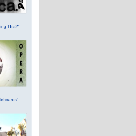
ing This?“
teboards“