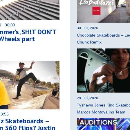
20 00:09
30. Juli, 2026
mmer’s ‚SH!T DON’T
Chocolate Skateboards – Leo
Wheels part
Chunk Remix
28. Juli, 2026
Tyshawn Jones King Skatebo
Marcos Montoya ins Team
23:55
uz Skateboards –
n 360 Flips? Justin