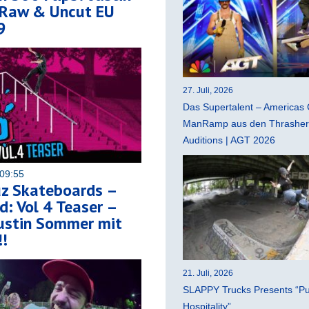
Raw & Uncut EU
9
27. Juli, 2026
Das Supertalent – Americas 
ManRamp aus den Thrasher 
Auditions | AGT 2026
09:55
uz Skateboards –
nd: Vol 4 Teaser –
Justin Sommer mit
!!
21. Juli, 2026
SLAPPY Trucks Presents “Pu
Hospitality”