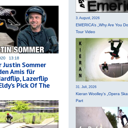
3. August, 2026
EMERICA’s „Why Are You Do
Tour Video
020 13:18
r Justin Sommer
den Amis für
Hardflip, Lazerflip
Eldy’s Pick Of The
31. Juli, 2026
Kieran Woolley’s „Opera Ska
Part