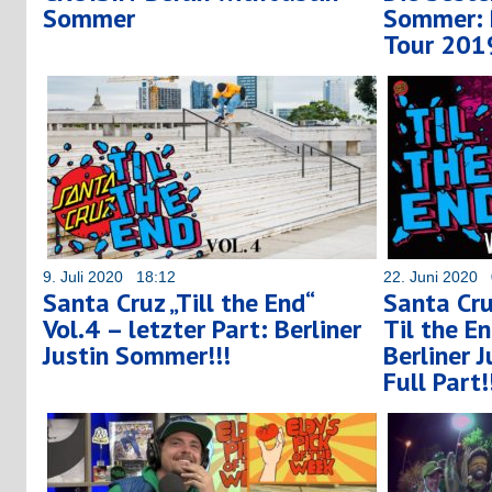
Sommer
Sommer: 
Tour 201
9. Juli 2020 18:12
22. Juni 2020 
Santa Cruz „Till the End“
Santa Cr
Vol.4 – letzter Part: Berliner
Til the E
Justin Sommer!!!
Berliner 
Full Part!