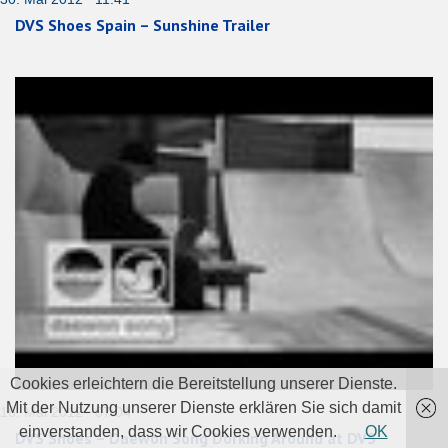
DVS Shoes Spain – Sunshine Trailer
Cookies erleichtern die Bereitstellung unserer Dienste.
Mit der Nutzung unserer Dienste erklären Sie sich damit
16. Mai 2012 07:04
einverstanden, dass wir Cookies verwenden.
OK
DVS Shoes – Daewon Song Dorking Around at DVS