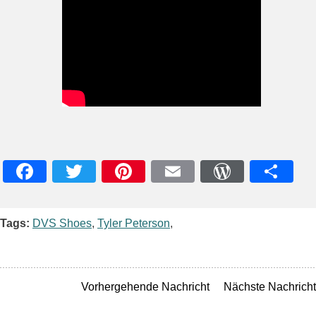
Facebook
Twitter
Pinterest
Email
WordPres
Teile
Tags:
DVS Shoes
,
Tyler Peterson
,
Vorhergehende Nachricht
Nächste Nachricht