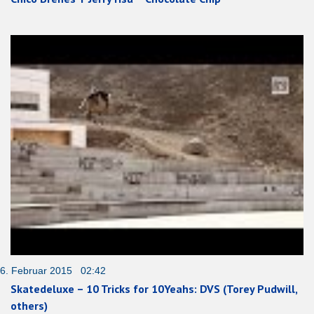
6. Februar 2015 02:42
Skatedeluxe – 10 Tricks for 10Yeahs: DVS (Torey Pudwill,
others)