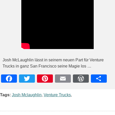
Josh McLaughlin lässt in seinem neuen Part für Venture
Trucks in ganz San Francisco seine Magie los …
Facebook
Twitter
Pinterest
Email
WordPres
Teile
Tags:
Josh Mclaughlin
,
Venture Trucks
,