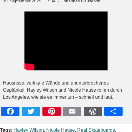
30. September 2025 17:34 - Johannes Gausepohl
Hausrisse, vertikale Wände und ununterbrochenes
Geplänkel. Hayley Wilson und Nicole Hause rollen durch
Los Angeles, wie sie es immer tun – schnell und laut.
Facebook
Twitter
Pinterest
Email
WordPres
Teile
Tags:
Hayley Wilson
,
Nicole Hause
,
Real Skateboards
,