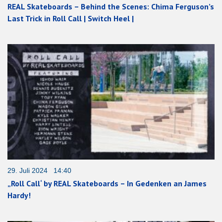
REAL Skateboards – Behind the Scenes: Chima Ferguson’s
Last Trick in Roll Call | Switch Heel |
29. Juli 2024 14:40
„Roll Call‘ by REAL Skateboards – In Gedenken an James
Hardy!