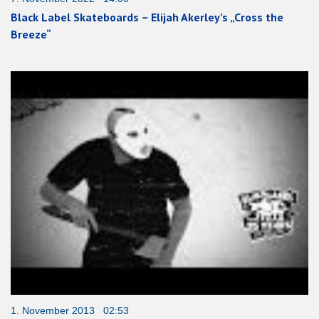
Black Label Skateboards – Elijah Akerley’s „Cross the
Breeze“
1. November 2013 02:53