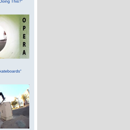
Doing This?“
kateboards“