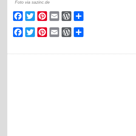
Foto via sazinc.de
Facebook
Twitter
Pinterest
Email
WordPress
Teilen
Facebook
Twitter
Pinterest
Email
WordPress
Teilen