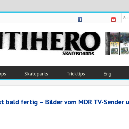
ops
Skateparks
Tricktips
Eng
st bald fertig – Bilder vom MDR TV-Sender 