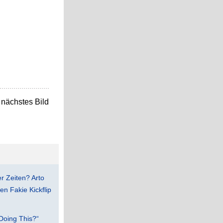
nächstes Bild
er Zeiten? Arto
n Fakie Kickflip
Doing This?“