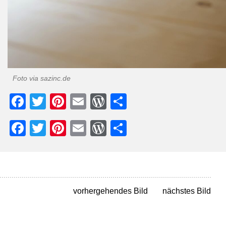
Foto via sazinc.de
Facebook
Twitter
Pinterest
Email
WordPress
Teilen
Facebook
Twitter
Pinterest
Email
WordPress
Teilen
vorhergehendes Bild
nächstes Bild