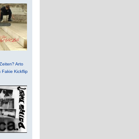
Zeiten? Arto
Fakie Kickflip