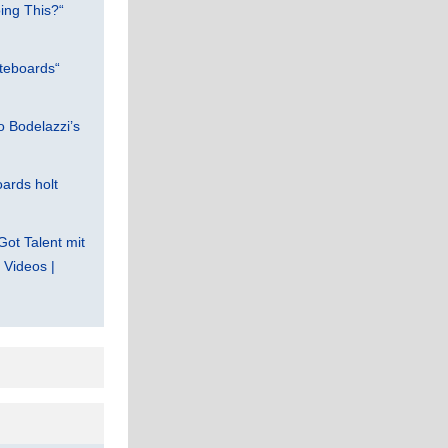
ing This?“
teboards“
 Bodelazzi’s
ards holt
Got Talent mit
Videos |