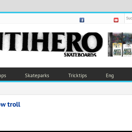
ops
Skateparks
Tricktips
Eng
w troll