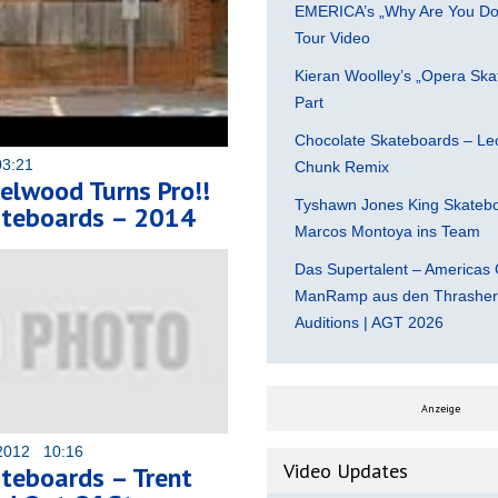
EMERICA’s „Why Are You Do
Tour Video
Kieran Woolley’s „Opera Ska
Part
Chocolate Skateboards – Leo
03:21
Chunk Remix
elwood Turns Pro!!
Tyshawn Jones King Skatebo
teboards – 2014
Marcos Montoya ins Team
Das Supertalent – Americas 
ManRamp aus den Thrasher 
Auditions | AGT 2026
Anzeige
2012 10:16
Video Updates
teboards – Trent