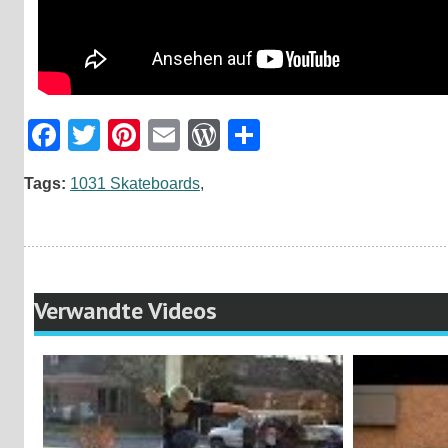
Facebook
Twitter
Pinterest
Email
WordPress
Teilen
Tags:
1031 Skateboards
,
Verwandte Videos