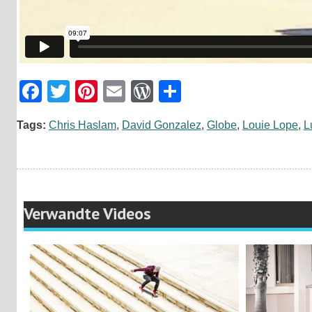
Facebook
Twitter
Pinterest
Email
WordPress
Teilen
Tags:
Chris Haslam
,
David Gonzalez
,
Globe
,
Louie Lope
,
L
Verwandte Videos