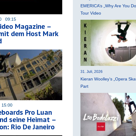
EMERICA’s „Why Are You Do
Tour Video
20 09:15
Video Magazine –
 mit dem Host Mark
d
31. Juli, 2026
Kieran Woolley’s „Opera Ska
Part
 15:00
eboards Pro Luan
und seine Heimat –
on: Rio De Janeiro