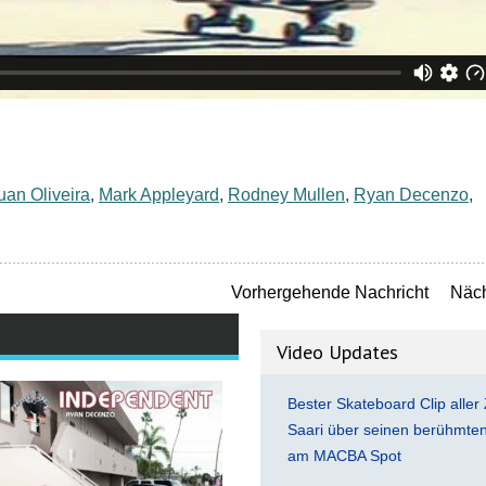
uan Oliveira
,
Mark Appleyard
,
Rodney Mullen
,
Ryan Decenzo
,
Vorhergehende Nachricht
Näch
Video Updates
Bester Skateboard Clip aller 
Saari über seinen berühmten 
am MACBA Spot