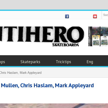
ops
Skateparks
Tricktips
Eng
 Chris Haslam, Mark Appleyard
 Mullen, Chris Haslam, Mark Appleyard