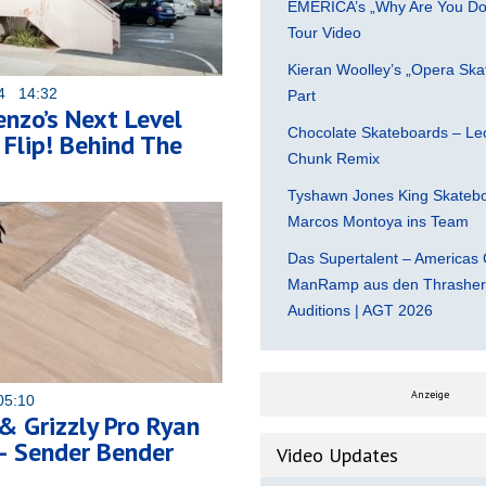
EMERICA’s „Why Are You Do
Tour Video
Kieran Woolley’s „Opera Ska
24 14:32
Part
nzo’s Next Level
Chocolate Skateboards – Leo
 Flip! Behind The
Chunk Remix
Tyshawn Jones King Skatebo
Marcos Montoya ins Team
Das Supertalent – Americas 
ManRamp aus den Thrasher 
Auditions | AGT 2026
Anzeige
05:10
& Grizzly Pro Ryan
– Sender Bender
Video Updates