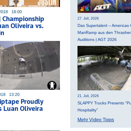
2018 18:00
| Championship
27. Juli, 2026
an Oliveira vs.
Das Supertalent – Americas 
in
ManRamp aus den Thrasher 
Auditions | AGT 2026
018 13:20
21. Juli, 2026
riptape Proudly
SLAPPY Trucks Presents “Pu
 Luan Oliveira
Hospitality”
Mehr Video Tipps