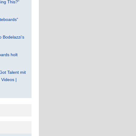
ing This?“
teboards“
 Bodelazzi’s
ards holt
Got Talent mit
Videos |