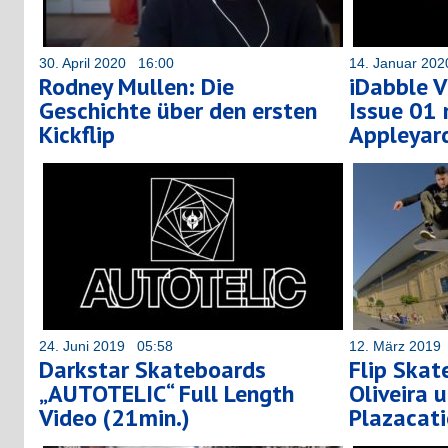
30. April 2020 16:00
14. Januar 20
Rodney Mullen: Die
iDabble 
Geschichte über den ersten
Issue 01
Kickflip
Appleyar
24. Juni 2019 05:58
12. März 2019
Darkstar Skateboards
Flip Skat
„AUTOTELIC“ Full Length
Oliveira 
Video (21min.)
Plazacati