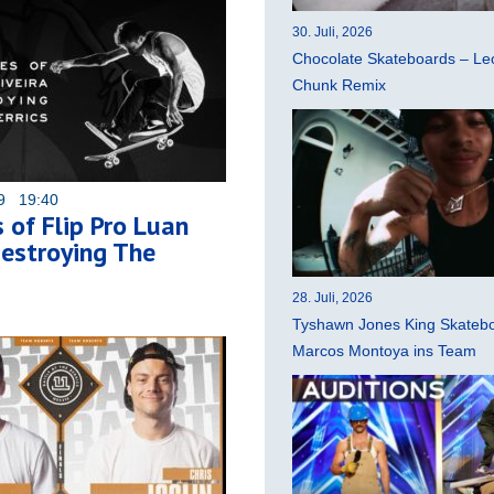
30. Juli, 2026
Chocolate Skateboards – Leo
Chunk Remix
19 19:40
 of Flip Pro Luan
Destroying The
28. Juli, 2026
Tyshawn Jones King Skatebo
Marcos Montoya ins Team