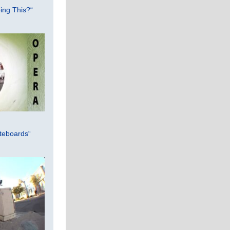
ing This?“
teboards“