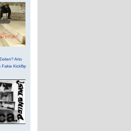
Zeiten? Arto
Fakie Kickflip