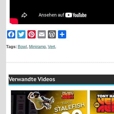
Facebook
Twitter
Pinterest
Email
WordPress
Teilen
Tags:
Bowl
,
Miniramp
,
Vert
,
Verwandte Videos