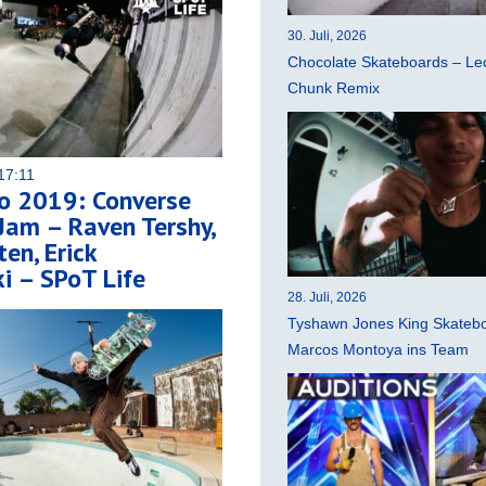
30. Juli, 2026
Chocolate Skateboards – Leo
Chunk Remix
17:11
o 2019: Converse
Jam – Raven Tershy,
en, Erick
i – SPoT Life
28. Juli, 2026
Tyshawn Jones King Skatebo
Marcos Montoya ins Team