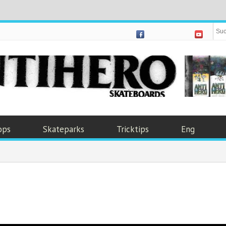
ops
Skateparks
Tricktips
Eng