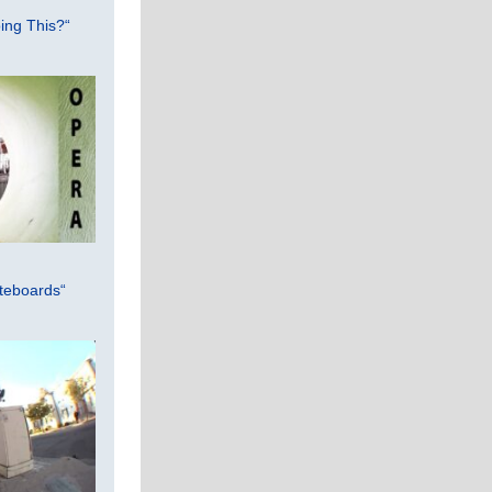
ing This?“
teboards“