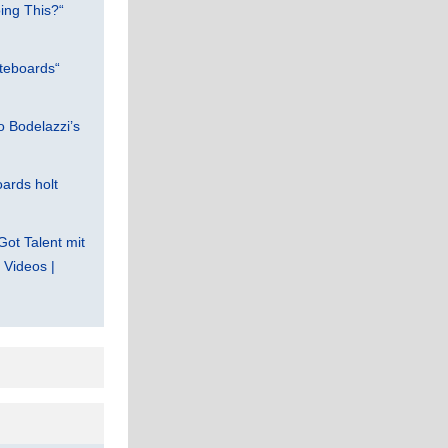
ing This?“
teboards“
 Bodelazzi’s
ards holt
Got Talent mit
Videos |