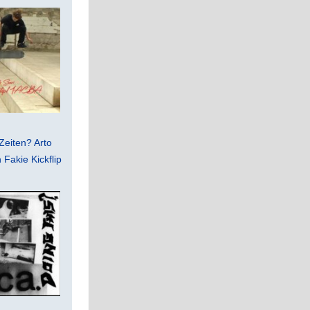
Zeiten? Arto
Fakie Kickflip