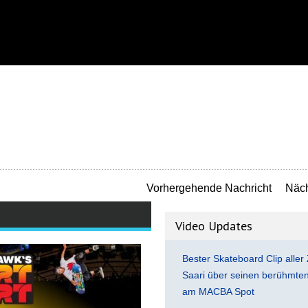
Vorhergehende Nachricht
Näch
Video Updates
Bester Skateboard Clip aller 
Saari über seinen berühmten 
am MACBA Spot