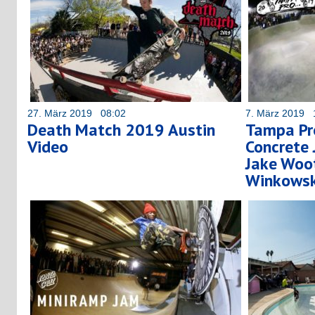
27. März 2019 08:02
7. März 2019 
Death Match 2019 Austin
Tampa Pr
Video
Concrete 
Jake Woot
Winkowsk