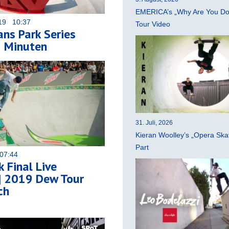
EMERICA’s „Why Are You Do
019 10:37
Tour Video
ans Park Series
5 Minuten
31. Juli, 2026
Kieran Woolley’s „Opera Ska
Part
07:44
k Final Live
| 2019 Dew Tour
ch