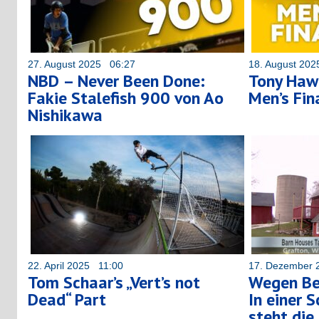
27. August 2025 06:27
18. August 20
NBD – Never Been Done:
Tony Hawk
Fakie Stalefish 900 von Ao
Men’s Fin
Nishikawa
22. April 2025 11:00
17. Dezember 
Tom Schaar’s „Vert’s not
Wegen Be
Dead“ Part
In einer 
steht die