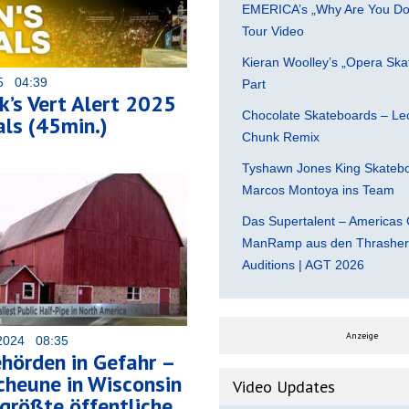
EMERICA’s „Why Are You Do
Tour Video
Kieran Woolley’s „Opera Ska
25 04:39
Part
’s Vert Alert 2025
Chocolate Skateboards – Leo
als (45min.)
Chunk Remix
Tyshawn Jones King Skatebo
Marcos Montoya ins Team
Das Supertalent – Americas 
ManRamp aus den Thrasher 
Auditions | AGT 2026
Anzeige
2024 08:35
hörden in Gefahr –
Scheune in Wisconsin
Video Updates
 größte öffentliche