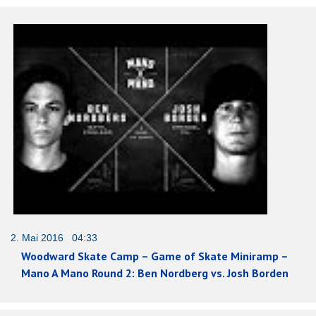
2. Mai 2016 04:33
Woodward Skate Camp – Game of Skate Miniramp –
Mano A Mano Round 2: Ben Nordberg vs. Josh Borden