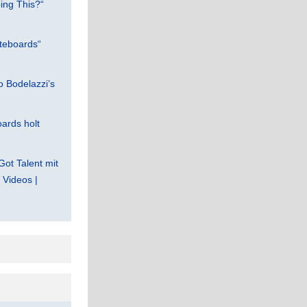
ing This?“
teboards“
 Bodelazzi’s
ards holt
Got Talent mit
Videos |