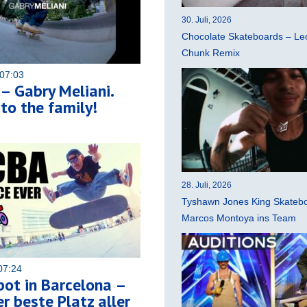
30. Juli, 2026
Chocolate Skateboards – Leo
Chunk Remix
07:03
– Gabry Meliani.
o the family!
28. Juli, 2026
Tyshawn Jones King Skatebo
Marcos Montoya ins Team
07:24
ot in Barcelona –
 beste Platz aller