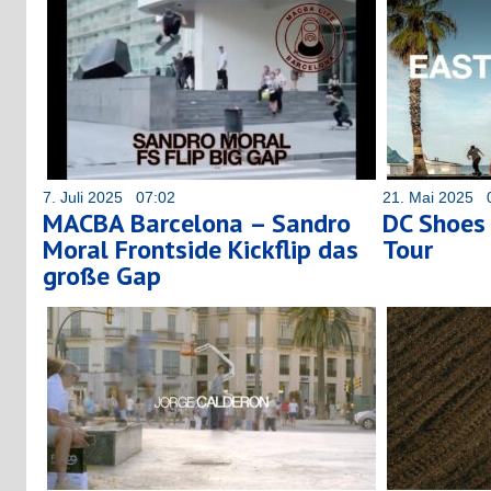
7. Juli 2025 07:02
21. Mai 2025 
MACBA Barcelona – Sandro
DC Shoes 
Moral Frontside Kickflip das
Tour
große Gap