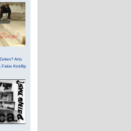
Zeiten? Arto
Fakie Kickflip