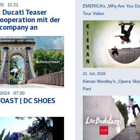
025 11:21
EMERICA’s „Why Are You Do
 Ducati Teaser
Tour Video
ooperation mit der
company an
31. Juli, 2026
Kieran Woolley’s „Opera Ska
Part
 2024 07:00
OAST | DC SHOES