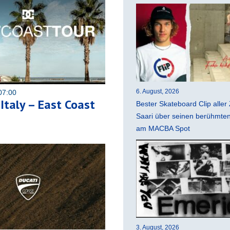
6. August, 2026
07:00
Italy – East Coast
Bester Skateboard Clip aller 
Saari über seinen berühmten 
am MACBA Spot
3. August, 2026