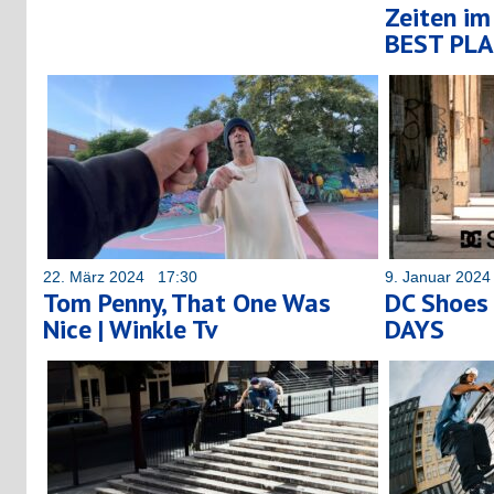
Zeiten im
BEST PLA
22. März 2024 17:30
9. Januar 202
Tom Penny, That One Was
DC Shoes 
Nice | Winkle Tv
DAYS