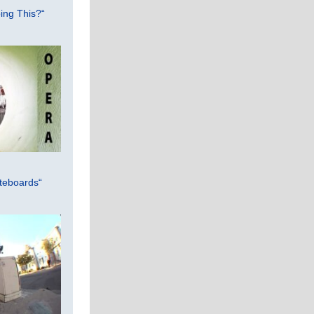
ing This?“
teboards“