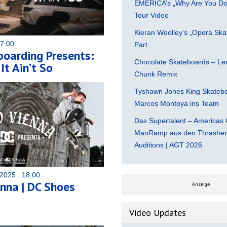
EMERICA’s „Why Are You Do
Tour Video
Kieran Woolley’s „Opera Ska
07:00
Part
oarding Presents:
Chocolate Skateboards – Leo
It Ain’t So
Chunk Remix
Tyshawn Jones King Skatebo
Marcos Montoya ins Team
Das Supertalent – Americas 
ManRamp aus den Thrasher 
Auditions | AGT 2026
 2025 18:00
nna | DC Shoes
Anzeige
Video Updates