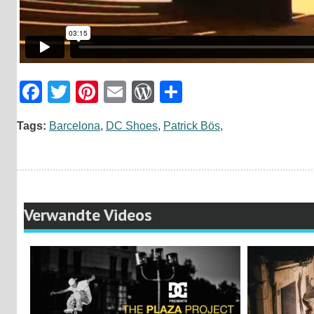
Facebook
Twitter
Pinterest
Email
WordPress
Teilen
Tags:
Barcelona
,
DC Shoes
,
Patrick Bös
,
Verwandte Videos