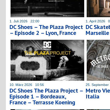
1. Juli 2026 22:00
1. April 2026 
DC Shoes – The Plaza Project
DC Skateb
– Episode 2 – Lyon, France
Marseille 
10. März 2026 10:56
25. September
DC Shoes The Plaza Project –
Metro Vie
Episode 1 – Bordeaux,
Italia
France – Terrasse Koening