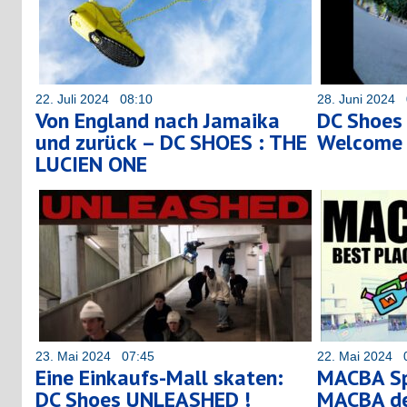
22. Juli 2024 08:10
28. Juni 2024 
Von England nach Jamaika
DC Shoes 
und zurück – DC SHOES : THE
Welcome t
LUCIEN ONE
23. Mai 2024 07:45
22. Mai 2024 
Eine Einkaufs-Mall skaten:
MACBA Sp
DC Shoes UNLEASHED !
MACBA der