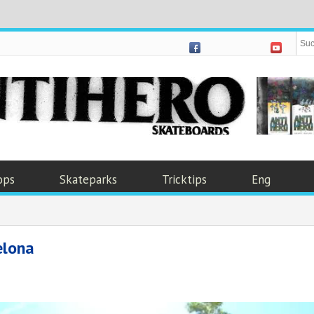
ops
Skateparks
Tricktips
Eng
elona