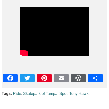
Facebook
Twitter
Pinterest
Email
WordPres
Teile
Tags:
Ride
,
Skatepark of Tampa
,
Spot
,
Tony Hawk
,