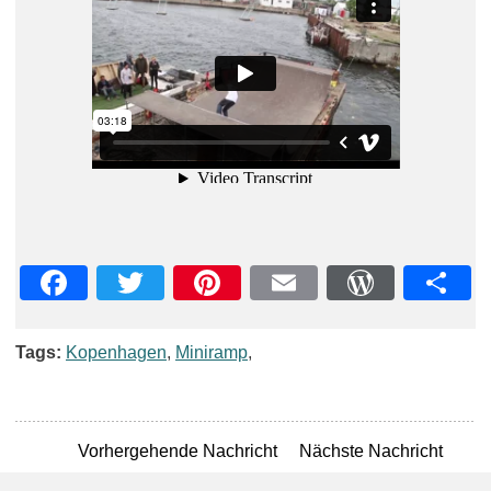
Facebook
Twitter
Pinterest
Email
WordPre
Teil
Tags:
Kopenhagen
,
Miniramp
,
Vorhergehende Nachricht
Nächste Nachricht