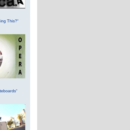
ing This?“
teboards“