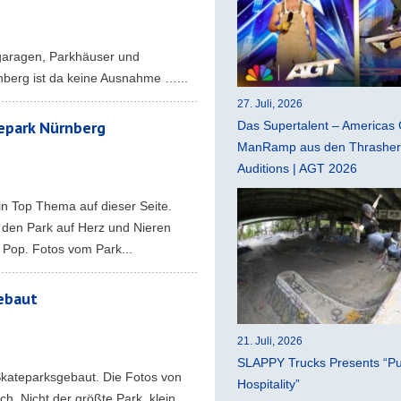
fgaragen, Parkhäuser und
nberg ist da keine Ausnahme …...
27. Juli, 2026
tepark Nürnberg
Das Supertalent – Americas 
ManRamp aus den Thrasher 
Auditions | AGT 2026
in Top Thema auf dieser Seite.
t den Park auf Herz und Nieren
l Pop. Fotos vom Park...
gebaut
21. Juli, 2026
SLAPPY Trucks Presents “Pu
Skateparksgebaut. Die Fotos von
Hospitality”
ch. Nicht der größte Park, klein