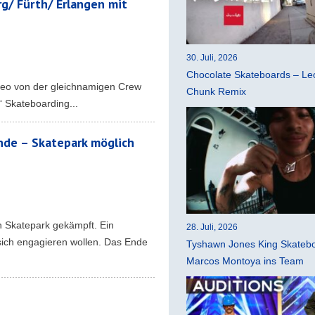
g/ Fürth/ Erlangen mit
30. Juli, 2026
Chocolate Skateboards – Leo
ideo von der gleichnamigen Crew
Chunk Remix
“ Skateboarding...
nde – Skatepark möglich
n Skatepark gekämpft. Ein
28. Juli, 2026
e sich engagieren wollen. Das Ende
Tyshawn Jones King Skatebo
Marcos Montoya ins Team