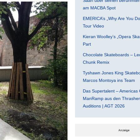
Saari über seinen berühmten 
am MACBA Spot
EMERICA’s „Why Are You Do
Tour Video
Kieran Woolley’s „Opera Ska
Part
Chocolate Skateboards – Leo
Chunk Remix
Tyshawn Jones King Skatebo
Marcos Montoya ins Team
Das Supertalent – Americas 
ManRamp aus den Thrasher 
Auditions | AGT 2026
Anzeige