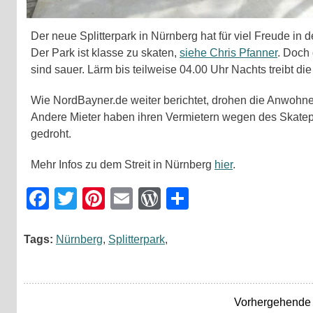
Der neue Splitterpark in Nürnberg hat für viel Freude in
Der Park ist klasse zu skaten,
siehe Chris Pfanner
. Doch 
sind sauer. Lärm bis teilweise 04.00 Uhr Nachts treibt d
Wie NordBayner.de weiter berichtet, drohen die Anwohner
Andere Mieter haben ihren Vermietern wegen des Skate
gedroht.
Mehr Infos zu dem Streit in Nürnberg
hier
.
Facebook
Twitter
Pinterest
Email
WordPress
Teilen
Tags:
Nürnberg
,
Splitterpark
,
Vorhergehende 