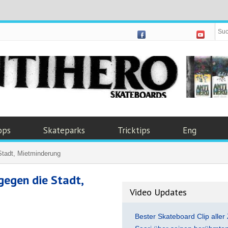
ops
Skateparks
Tricktips
Eng
Stadt, Mietminderung
gegen die Stadt,
Video Updates
Bester Skateboard Clip aller 