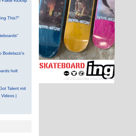
Fakie Kickflip
ing This?“
teboards“
 Bodelazzi’s
ards holt
Got Talent mit
Videos |